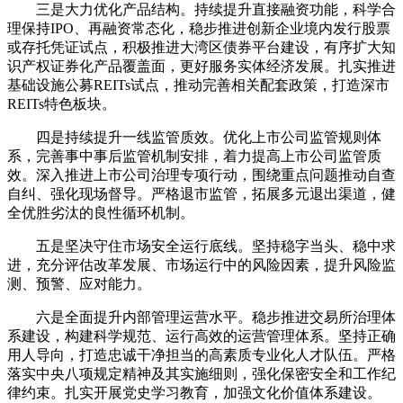
三是大力优化产品结构。持续提升直接融资功能，科学合
理保持IPO、再融资常态化，稳步推进创新企业境内发行股票
或存托凭证试点，积极推进大湾区债券平台建设，有序扩大知
识产权证券化产品覆盖面，更好服务实体经济发展。扎实推进
基础设施公募REITs试点，推动完善相关配套政策，打造深市
REITs特色板块。
四是持续提升一线监管质效。优化上市公司监管规则体
系，完善事中事后监管机制安排，着力提高上市公司监管质
效。深入推进上市公司治理专项行动，围绕重点问题推动自查
自纠、强化现场督导。严格退市监管，拓展多元退出渠道，健
全优胜劣汰的良性循环机制。
五是坚决守住市场安全运行底线。坚持稳字当头、稳中求
进，充分评估改革发展、市场运行中的风险因素，提升风险监
测、预警、应对能力。
六是全面提升内部管理运营水平。稳步推进交易所治理体
系建设，构建科学规范、运行高效的运营管理体系。坚持正确
用人导向，打造忠诚干净担当的高素质专业化人才队伍。严格
落实中央八项规定精神及其实施细则，强化保密安全和工作纪
律约束。扎实开展党史学习教育，加强文化价值体系建设。