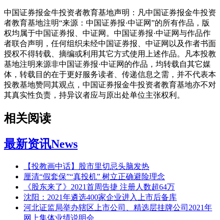
中国证券报金牛投资者教育基地声明：凡中国证券报金牛投资
者教育基地注明“来源：中国证券报·中证网”的所有作品，版
权均属于中国证券报、中证网。中国证券报·中证网与作品作
者联合声明，任何组织未经中国证券报、中证网以及作者书面
授权不得转载、摘编或利用其它方式使用上述作品。凡本投教
基地注明来源非中国证券报·中证网的作品，均转载自其它媒
体，转载目的在于更好服务读者、传递信息之需，并不代表本
投教基地赞同其观点，中国证券报金牛投资者教育基地亦不对
其真实性负责，持异议者应与原出处单位主张权利。
相关阅读
最新资讯
News
【投教画中话】股市里切忌头脑发热
厘清“假套保”“真投机” 树立正确避险理念
《股东来了》2021首周告捷 注册人数超64万
沈阳：2021年遴选400家企业进入上市后备库
河北证监局举办辖区上市公司、精选层挂牌公司2021年
网上集体业绩说明会