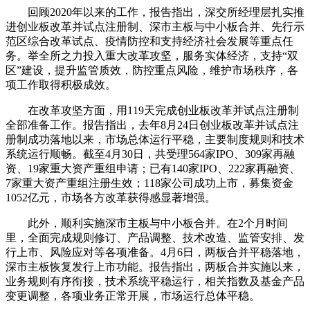
回顾2020年以来的工作，报告指出，深交所经理层扎实推
进创业板改革并试点注册制、深市主板与中小板合并、先行示
范区综合改革试点、疫情防控和支持经济社会发展等重点任
务。举全所之力投入重大改革攻坚，服务实体经济，支持“双
区”建设，提升监管质效，防控重点风险，维护市场秩序，各
项工作取得积极成效。
在改革攻坚方面，用119天完成创业板改革并试点注册制
全部准备工作。报告指出，去年8月24日创业板改革并试点注
册制成功落地以来，市场总体运行平稳，主要制度规则和技术
系统运行顺畅。截至4月30日，共受理564家IPO、309家再融
资、19家重大资产重组申请；已有140家IPO、222家再融资、
7家重大资产重组注册生效；118家公司成功上市，募集资金
1052亿元，市场各方改革获得感显著增强。
此外，顺利实施深市主板与中小板合并。在2个月时间
里，全面完成规则修订、产品调整、技术改造、监管安排、发
行上市、风险应对等各项准备。4月6日，两板合并平稳落地，
深市主板恢复发行上市功能。报告指出，两板合并实施以来，
业务规则有序衔接，技术系统平稳运行，相关指数及基金产品
变更调整，各项业务正常开展，市场运行总体平稳。