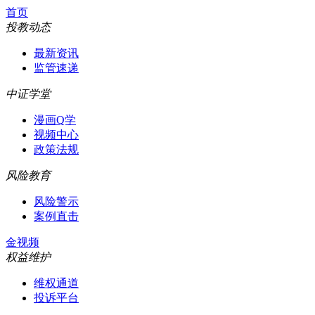
首页
投教动态
最新资讯
监管速递
中证学堂
漫画Q学
视频中心
政策法规
风险教育
风险警示
案例直击
金视频
权益维护
维权通道
投诉平台