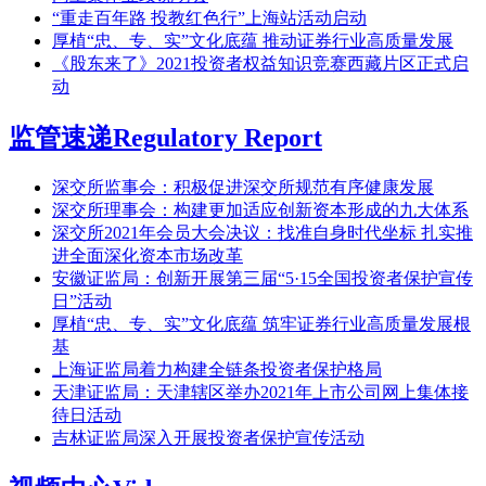
“重走百年路 投教红色行”上海站活动启动
厚植“忠、专、实”文化底蕴 推动证券行业高质量发展
《股东来了》2021投资者权益知识竞赛西藏片区正式启
动
监管速递
Regulatory Report
深交所监事会：积极促进深交所规范有序健康发展
深交所理事会：构建更加适应创新资本形成的九大体系
深交所2021年会员大会决议：找准自身时代坐标 扎实推
进全面深化资本市场改革
安徽证监局：创新开展第三届“5·15全国投资者保护宣传
日”活动
厚植“忠、专、实”文化底蕴 筑牢证券行业高质量发展根
基
上海证监局着力构建全链条投资者保护格局
天津证监局：天津辖区举办2021年上市公司网上集体接
待日活动
吉林证监局深入开展投资者保护宣传活动