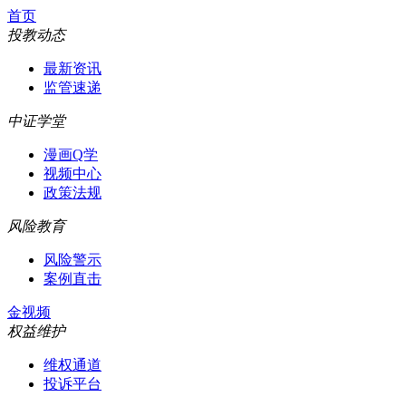
首页
投教动态
最新资讯
监管速递
中证学堂
漫画Q学
视频中心
政策法规
风险教育
风险警示
案例直击
金视频
权益维护
维权通道
投诉平台