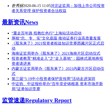
昝秀丽
2020-06-15 11:05
河北证监局：加强上市公司投资
者关系管理 保护投资者合法权益
最新资讯
News
“重走百年路 投教红色行”上海站活动启动
厚植“忠、专、实”文化底蕴 推动证券行业高质量发展
《股东来了》2021投资者权益知识竞赛西藏片区正式启
动
海南证监局举办《股东来了》2021海南片区启动仪式
投资者教育“精准走入”之“走入基地”：园林式基地将投
资者请进来
内蒙古证监局举办《股东来了》2021内蒙古片区启动仪
式
第三届“5·19中小投资者保护宣传周”活动走进深圳
中证协、中证报价举办“百年党史铸根基 资本市场开新
局”证券知识竞赛
监管速递
Regulatory Report