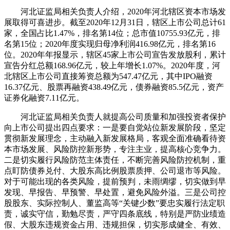
河北证监局相关负责人介绍，2020年河北辖区资本市场发
展取得可喜进步。截至2020年12月31日，辖区上市公司总计61
家，全国占比1.47%，排名第14位；总市值10755.93亿元，排
名第15位；2020年度实现归母净利润416.98亿元，排名第16
位。2020年年报显示，辖区45家上市公司宣告发放股利，累计
宣告分红总额168.96亿元，较上年增长1.07%。2020年度，河
北辖区上市公司直接筹资总额为547.47亿元，其中IPO融资
16.37亿元、股票再融资438.49亿元，债券融资85.5亿元，资产
证券化融资7.11亿元。
河北证监局相关负责人就提高公司质量和加强投资者保护
向上市公司提出四点要求：一是要自觉站位新发展阶段，坚定
贯彻新发展理念，主动融入新发展格局，客观全面准确看待资
本市场发展、风险防控新形势，专注主业，提高核心竞争力。
二是切实履行风险防范主体责任，不断完善风险防控机制，重
点盯防债券兑付、大股东高比例股票质押、公司退市等风险。
对于可能出现的各类风险，提前预判，未雨绸缪，切实做到早
发现、早报告、早预警、早处置，避免风险外溢。三是公司控
股股东、实际控制人、董监高等“关键少数”要忠实履行法定职
责，诚实守信，勤勉尽责，严守四条底线，特别是严防业绩造
假、大股东违规资金占用、违规担保，切实形成健全、有效、