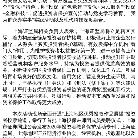
相关重要活动40余场，有效覆盖各类投资者群体，主要突出3
个“投保+”特色，即“投保+红色党建”“投保+为民服务”“投保
+金融科技”，促进投资者保护宣传活动与党史学习教育、“我
为群众办实事”实践活动以及现代科技深度融合。
上海证监局相关负责人表示，上海证监局将立足辖区实
际，着力构建全链条投资者保护格局。积极做好上市企业发行
辅导，从源头上夯实投资者保护基础。有效发挥中介机构“看
门人”作用，为维护投资者权益把好第一关。进一步提高上市
公司质量，切实增强投资者投资收益与回报。推动提升证券期
货经营机构客户服务水平，持续为投资者提供优质高效的服
务。不断健全辖区投资者保护工作机制，优化工作方式。积极
培育市场良好的股权文化、信用文化，营造良好生态环境。与
此同时，严格执行《证券法》和《刑法（修正案）》等法律法
规，从严打击各类损害投资者权益的证券期货违法犯罪行为。
与相关各方共同携手、积极行动，推动资本市场改革发展和投
资者保护工作取得更大成效。
本次活动现场全面开通“上海地区优秀投教作品展播”投资
者投票通道，举行了首批上海投保讲师团成员受聘仪式，上海
市证券同业公会发布2020年投资者教育保护活动专刊，上海证
监局、上海地区证券期货行业协会、经营机构、投教基地以及