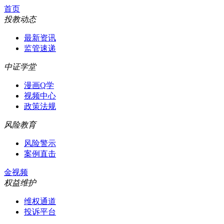
首页
投教动态
最新资讯
监管速递
中证学堂
漫画Q学
视频中心
政策法规
风险教育
风险警示
案例直击
金视频
权益维护
维权通道
投诉平台