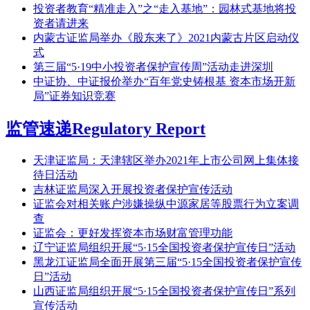
投资者教育“精准走入”之“走入基地”：园林式基地将投
资者请进来
内蒙古证监局举办《股东来了》2021内蒙古片区启动仪
式
第三届“5·19中小投资者保护宣传周”活动走进深圳
中证协、中证报价举办“百年党史铸根基 资本市场开新
局”证券知识竞赛
监管速递
Regulatory Report
天津证监局：天津辖区举办2021年上市公司网上集体接
待日活动
吉林证监局深入开展投资者保护宣传活动
证监会对相关账户涉嫌操纵中源家居等股票行为立案调
查
证监会：更好发挥资本市场财富管理功能
辽宁证监局组织开展“5·15全国投资者保护宣传日”活动
黑龙江证监局全面开展第三届“5·15全国投资者保护宣传
日”活动
山西证监局组织开展“5·15全国投资者保护宣传日”系列
宣传活动