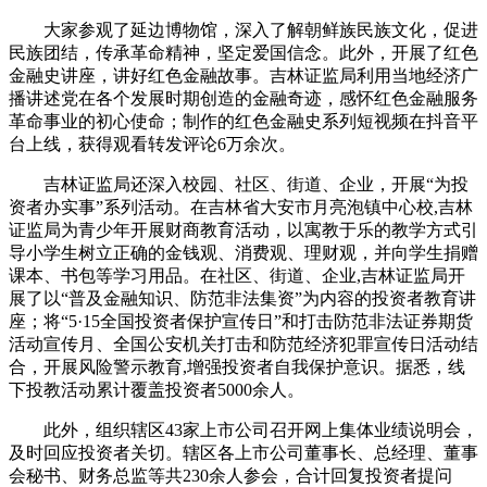
大家参观了延边博物馆，深入了解朝鲜族民族文化，促进
民族团结，传承革命精神，坚定爱国信念。此外，开展了红色
金融史讲座，讲好红色金融故事。吉林证监局利用当地经济广
播讲述党在各个发展时期创造的金融奇迹，感怀红色金融服务
革命事业的初心使命；制作的红色金融史系列短视频在抖音平
台上线，获得观看转发评论6万余次。
吉林证监局还深入校园、社区、街道、企业，开展“为投
资者办实事”系列活动。在吉林省大安市月亮泡镇中心校,吉林
证监局为青少年开展财商教育活动，以寓教于乐的教学方式引
导小学生树立正确的金钱观、消费观、理财观，并向学生捐赠
课本、书包等学习用品。在社区、街道、企业,吉林证监局开
展了以“普及金融知识、防范非法集资”为内容的投资者教育讲
座；将“5·15全国投资者保护宣传日”和打击防范非法证券期货
活动宣传月、全国公安机关打击和防范经济犯罪宣传日活动结
合，开展风险警示教育,增强投资者自我保护意识。据悉，线
下投教活动累计覆盖投资者5000余人。
此外，组织辖区43家上市公司召开网上集体业绩说明会，
及时回应投资者关切。辖区各上市公司董事长、总经理、董事
会秘书、财务总监等共230余人参会，合计回复投资者提问