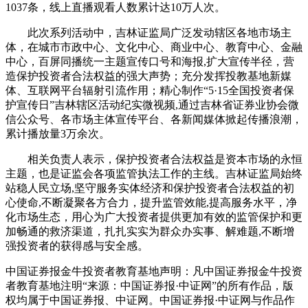
1037条，线上直播观看人数累计达10万人次。
此次系列活动中，吉林证监局广泛发动辖区各地市场主
体，在城市市政中心、文化中心、商业中心、教育中心、金融
中心，百屏同播统一主题宣传口号和海报,扩大宣传半径，营
造保护投资者合法权益的强大声势；充分发挥投教基地新媒
体、互联网平台辐射引流作用；精心制作“5·15全国投资者保
护宣传日”吉林辖区活动纪实微视频,通过吉林省证券业协会微
信公众号、各市场主体宣传平台、各新闻媒体掀起传播浪潮，
累计播放量3万余次。
相关负责人表示，保护投资者合法权益是资本市场的永恒
主题，也是证监会各项监管执法工作的主线。吉林证监局始终
站稳人民立场,坚守服务实体经济和保护投资者合法权益的初
心使命,不断凝聚各方合力，提升监管效能,提高服务水平，净
化市场生态，用心为广大投资者提供更加有效的监管保护和更
加畅通的救济渠道，扎扎实实为群众办实事、解难题,不断增
强投资者的获得感与安全感。
中国证券报金牛投资者教育基地声明：凡中国证券报金牛投资
者教育基地注明“来源：中国证券报·中证网”的所有作品，版
权均属于中国证券报、中证网。中国证券报·中证网与作品作