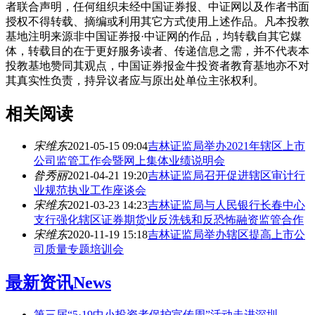
者联合声明，任何组织未经中国证券报、中证网以及作者书面
授权不得转载、摘编或利用其它方式使用上述作品。凡本投教
基地注明来源非中国证券报·中证网的作品，均转载自其它媒
体，转载目的在于更好服务读者、传递信息之需，并不代表本
投教基地赞同其观点，中国证券报金牛投资者教育基地亦不对
其真实性负责，持异议者应与原出处单位主张权利。
相关阅读
宋维东
2021-05-15 09:04
吉林证监局举办2021年辖区上市
公司监管工作会暨网上集体业绩说明会
昝秀丽
2021-04-21 19:20
吉林证监局召开促进辖区审计行
业规范执业工作座谈会
宋维东
2021-03-23 14:23
吉林证监局与人民银行长春中心
支行强化辖区证券期货业反洗钱和反恐怖融资监管合作
宋维东
2020-11-19 15:18
吉林证监局举办辖区提高上市公
司质量专题培训会
最新资讯
News
第三届“5·19中小投资者保护宣传周”活动走进深圳