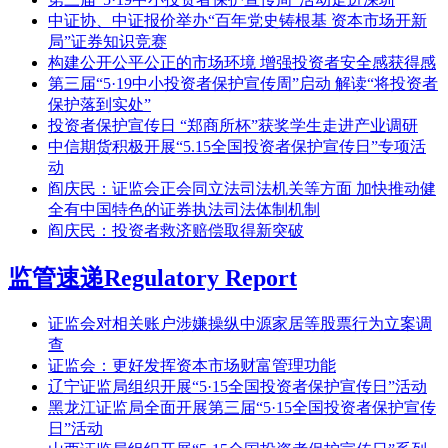
中证协、中证报价举办“百年党史铸根基 资本市场开新
局”证券知识竞赛
构建公开公平公正的市场环境 增强投资者安全感获得感
第三届“5·19中小投资者保护宣传周”启动 解读“将投资者
保护落到实处”
投资者保护宣传日 “郑商所杯”获奖学生走进产业调研
中信期货积极开展“5.15全国投资者保护宣传日”专项活
动
阎庆民：证监会正会同立法司法机关等方面 加快推动健
全有中国特色的证券执法司法体制机制
阎庆民：投资者救济赔偿取得新突破
监管速递
Regulatory Report
证监会对相关账户涉嫌操纵中源家居等股票行为立案调
查
证监会：更好发挥资本市场财富管理功能
辽宁证监局组织开展“5·15全国投资者保护宣传日”活动
黑龙江证监局全面开展第三届“5·15全国投资者保护宣传
日”活动