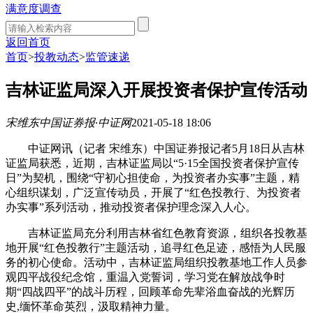
满意度调查
返回首页
首页
>
投教动态
>
监管速递
吉林证监局深入开展投资者保护宣传活动
宋维东
中国证券报·中证网
2021-05-18 18:06
中证网讯（记者 宋维东）中国证券报记者5月18日从吉林
证监局获悉，近期，吉林证监局以“5·15全国投资者保护宣传
日”为契机，围绕“守初心担使命，为投资者办实事”主题，精
心组织谋划，广泛宣传动员，开展了“红色投教行、为投资者
办实事”系列活动，推动投资者保护理念深入人心。
吉林证监局充分利用吉林省红色教育资源，组织各投教基
地开展“红色投教行”主题活动，追寻红色足迹，感悟为人民服
务的初心使命。活动中，吉林证监局组织投教基地工作人员参
观四平战役纪念馆，重温入党誓词，学习党在解放战争时
期“四战四平”的战斗历程，回顾革命先辈浴血奋战的光辉历
史,缅怀革命英烈，汲取精神力量。