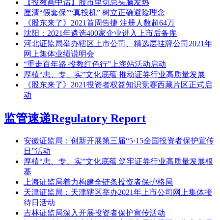
【投教画中话】股市里切忌头脑发热
厘清“假套保”“真投机” 树立正确避险理念
《股东来了》2021首周告捷 注册人数超64万
沈阳：2021年遴选400家企业进入上市后备库
河北证监局举办辖区上市公司、精选层挂牌公司2021年
网上集体业绩说明会
“重走百年路 投教红色行”上海站活动启动
厚植“忠、专、实”文化底蕴 推动证券行业高质量发展
《股东来了》2021投资者权益知识竞赛西藏片区正式启
动
监管速递
Regulatory Report
安徽证监局：创新开展第三届“5·15全国投资者保护宣传
日”活动
厚植“忠、专、实”文化底蕴 筑牢证券行业高质量发展根
基
上海证监局着力构建全链条投资者保护格局
天津证监局：天津辖区举办2021年上市公司网上集体接
待日活动
吉林证监局深入开展投资者保护宣传活动