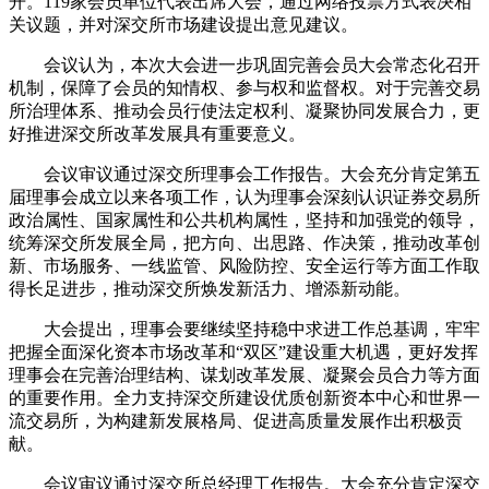
开。119家会员单位代表出席大会，通过网络投票方式表决相
关议题，并对深交所市场建设提出意见建议。
会议认为，本次大会进一步巩固完善会员大会常态化召开
机制，保障了会员的知情权、参与权和监督权。对于完善交易
所治理体系、推动会员行使法定权利、凝聚协同发展合力，更
好推进深交所改革发展具有重要意义。
会议审议通过深交所理事会工作报告。大会充分肯定第五
届理事会成立以来各项工作，认为理事会深刻认识证券交易所
政治属性、国家属性和公共机构属性，坚持和加强党的领导，
统筹深交所发展全局，把方向、出思路、作决策，推动改革创
新、市场服务、一线监管、风险防控、安全运行等方面工作取
得长足进步，推动深交所焕发新活力、增添新动能。
大会提出，理事会要继续坚持稳中求进工作总基调，牢牢
把握全面深化资本市场改革和“双区”建设重大机遇，更好发挥
理事会在完善治理结构、谋划改革发展、凝聚会员合力等方面
的重要作用。全力支持深交所建设优质创新资本中心和世界一
流交易所，为构建新发展格局、促进高质量发展作出积极贡
献。
会议审议通过深交所总经理工作报告。大会充分肯定深交