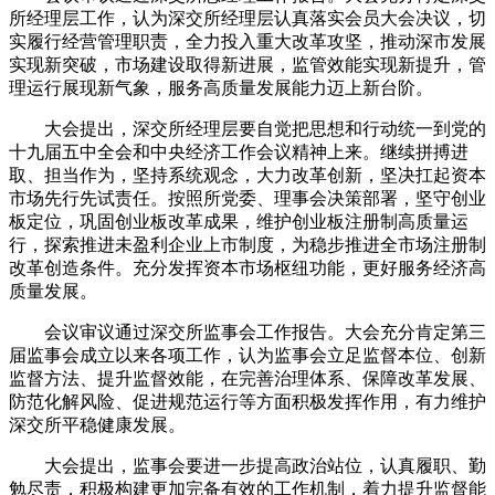
所经理层工作，认为深交所经理层认真落实会员大会决议，切
实履行经营管理职责，全力投入重大改革攻坚，推动深市发展
实现新突破，市场建设取得新进展，监管效能实现新提升，管
理运行展现新气象，服务高质量发展能力迈上新台阶。
大会提出，深交所经理层要自觉把思想和行动统一到党的
十九届五中全会和中央经济工作会议精神上来。继续拼搏进
取、担当作为，坚持系统观念，大力改革创新，坚决扛起资本
市场先行先试责任。按照所党委、理事会决策部署，坚守创业
板定位，巩固创业板改革成果，维护创业板注册制高质量运
行，探索推进未盈利企业上市制度，为稳步推进全市场注册制
改革创造条件。充分发挥资本市场枢纽功能，更好服务经济高
质量发展。
会议审议通过深交所监事会工作报告。大会充分肯定第三
届监事会成立以来各项工作，认为监事会立足监督本位、创新
监督方法、提升监督效能，在完善治理体系、保障改革发展、
防范化解风险、促进规范运行等方面积极发挥作用，有力维护
深交所平稳健康发展。
大会提出，监事会要进一步提高政治站位，认真履职、勤
勉尽责，积极构建更加完备有效的工作机制，着力提升监督能