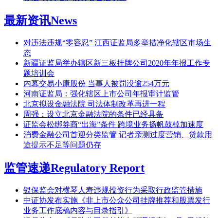
最新资讯
News
对违法违规“零容忍” 江西证监局多举措净化辖区市场生
态
新疆证监局举办辖区新三板挂牌公司2020年年报工作专
题培训会
内幕交易小康股份 当事人被罚没逾254万元
河南证监局：强化辖区上市公司年报审计监管
北京拟设金融法院 司法体制改革再进一程
周强：设立北京金融法院的条件已经具备
证监会松绑券商“出海”条件 跨境业务扬帆鼓棹加速度
消费金融公司首迎分类监管 记者亲测过度营销、贷款用
途提示不足等问题仍存
监管速递
Regulatory Report
银保监会对横琴人寿违规投资行为采取行政监管措施
中证协发布实施《非上市公众公司挂牌推荐和股票发行
业务工作底稿内容与目录指引》