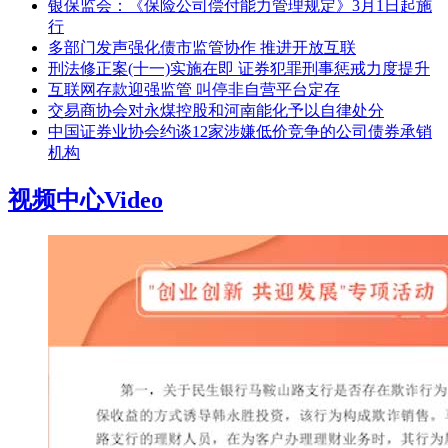
银保监会：《保险公司偿付能力管理规定》3月1日起施
行
多部门发声强化债市监管协作 推进开放互联
刑法修正案(十一)实施在即 证券犯罪刑事惩戒力度提升
互联网存款迎强监管 叫停非自营平台定存
交易商协会对永煤控股和河南能化予以自律处分
中国证券业协会约谈12家涉嫌低价竞争的公司债券承销
机构
视频中心
Video