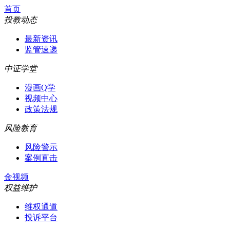
首页
投教动态
最新资讯
监管速递
中证学堂
漫画Q学
视频中心
政策法规
风险教育
风险警示
案例直击
金视频
权益维护
维权通道
投诉平台