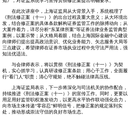
知》，对证监系统学习宣传贯彻修正案提出明确要求。
在此次讲座中，上海证监局从大背景入手，系统梳理了
《刑法修正案（十一）》的出台过程及重大意义；从大环境出
发，结合修正案的具体条款解构证券监管工作的脉搏动向；从
大案件着力，详尽分析“东某律所案”等证券法律业务监管典型
案例，以案示警；从大格局着眼，结合上海国际金融中心建设
向律师们提出提高政治意识、优化业务能力、矢志服务大局等
三点建议，希望律师在证券市场执业过程中先守法严用法，强
知法优适法。
与会律师表示，将以贯彻《刑法修正案（十一）》为契
机，实心抓学习，认真研读修正案条款；用心干工作，全面履
行“看门人”职责；清心守规矩，绝不触碰法律高压线。
上海证监局表示，下一步将深化与司法机关的协作配合，
持续推进《刑法修正案（十一）》的宣传工作。同时，更要以
用足用好监管职权激发动力，以更高水平协作联动强化合力，
向市场主体传递“零容忍”鲜明信号，把修正案的规定落到实
处，推动形成崇法守信的良好市场生态。