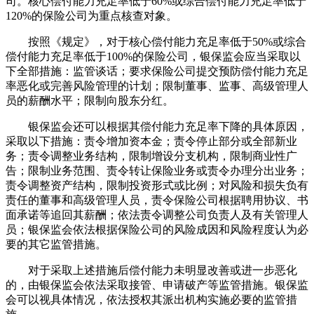
司。核心偿付能力充足率低于60%或综合偿付能力充足率低于
120%的保险公司为重点核查对象。
按照《规定》，对于核心偿付能力充足率低于50%或综合
偿付能力充足率低于100%的保险公司，银保监会应当采取以
下全部措施：监管谈话；要求保险公司提交预防偿付能力充足
率恶化或完善风险管理的计划；限制董事、监事、高级管理人
员的薪酬水平；限制向股东分红。
银保监会还可以根据其偿付能力充足率下降的具体原因，
采取以下措施：责令增加资本金；责令停止部分或全部新业
务；责令调整业务结构，限制增设分支机构，限制商业性广
告；限制业务范围、责令转让保险业务或责令办理分出业务；
责令调整资产结构，限制投资形式或比例；对风险和损失负有
责任的董事和高级管理人员，责令保险公司根据聘用协议、书
面承诺等追回其薪酬；依法责令调整公司负责人及有关管理人
员；银保监会依法根据保险公司的风险成因和风险程度认为必
要的其它监管措施。
对于采取上述措施后偿付能力未明显改善或进一步恶化
的，由银保监会依法采取接管、申请破产等监管措施。银保监
会可以视具体情况，依法授权其派出机构实施必要的监管措