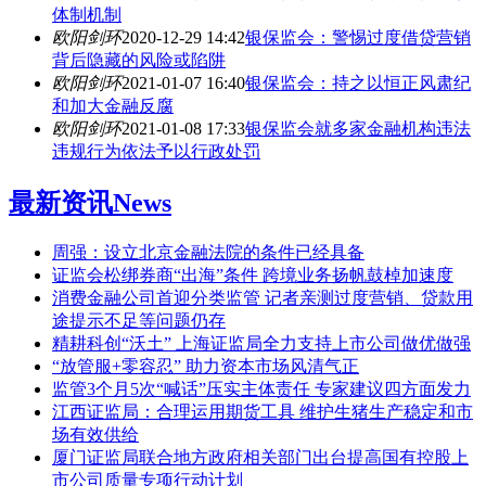
体制机制
欧阳剑环
2020-12-29 14:42
银保监会：警惕过度借贷营销
背后隐藏的风险或陷阱
欧阳剑环
2021-01-07 16:40
银保监会：持之以恒正风肃纪
和加大金融反腐
欧阳剑环
2021-01-08 17:33
银保监会就多家金融机构违法
违规行为依法予以行政处罚
最新资讯
News
周强：设立北京金融法院的条件已经具备
证监会松绑券商“出海”条件 跨境业务扬帆鼓棹加速度
消费金融公司首迎分类监管 记者亲测过度营销、贷款用
途提示不足等问题仍存
精耕科创“沃土” 上海证监局全力支持上市公司做优做强
“放管服+零容忍” 助力资本市场风清气正
监管3个月5次“喊话”压实主体责任 专家建议四方面发力
江西证监局：合理运用期货工具 维护生猪生产稳定和市
场有效供给
厦门证监局联合地方政府相关部门出台提高国有控股上
市公司质量专项行动计划