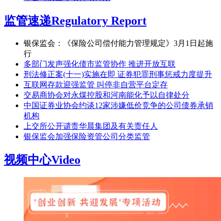
监管速递
Regulatory Report
银保监会：《保险公司偿付能力管理规定》3月1日起施
行
多部门发声强化债市监管协作 推进开放互联
刑法修正案(十一)实施在即 证券犯罪刑事惩戒力度提升
互联网存款迎强监管 叫停非自营平台定存
交易商协会对永煤控股和河南能化予以自律处分
中国证券业协会约谈12家涉嫌低价竞争的公司债券承销
机构
上交所公开谴责华晨集团及有关责任人
银保监会加强保险资管公司分类监管
视频中心
Video