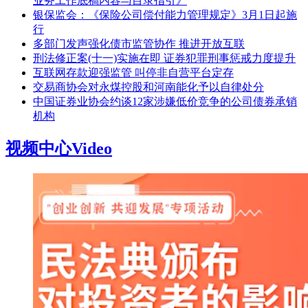
业务工作底稿内容与目录指引》
银保监会：《保险公司偿付能力管理规定》3月1日起施
行
多部门发声强化债市监管协作 推进开放互联
刑法修正案(十一)实施在即 证券犯罪刑事惩戒力度提升
互联网存款迎强监管 叫停非自营平台定存
交易商协会对永煤控股和河南能化予以自律处分
中国证券业协会约谈12家涉嫌低价竞争的公司债券承销
机构
视频中心
Video