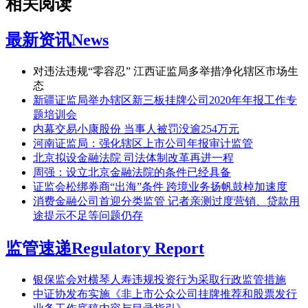
相关阅读
最新资讯
News
对违法违规“零容忍” 江西证监局多举措净化辖区市场生
态
新疆证监局举办辖区新三板挂牌公司2020年年报工作专
题培训会
内幕交易小康股份 当事人被罚没逾254万元
河南证监局：强化辖区上市公司年报审计监管
北京拟设金融法院 司法体制改革再进一程
周强：设立北京金融法院的条件已经具备
证监会松绑券商“出海”条件 跨境业务扬帆鼓棹加速度
消费金融公司首迎分类监管 记者亲测过度营销、贷款用
途提示不足等问题仍存
监管速递
Regulatory Report
银保监会对横琴人寿违规投资行为采取行政监管措施
中证协发布实施《非上市公众公司挂牌推荐和股票发行