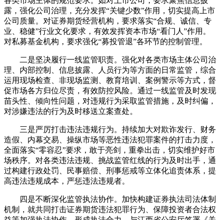
各类市场主体的规范要求。如对上市公司，要求聚焦信息披
露，强化公司治理，充分发挥“关键少数”作用，切实提高上市
公司质量。对证券期货经营机构，要求落实“合规、诚信、专
业、稳健”行业文化要求，有效发挥资本市场“看门人”作用。
对私募基金机构，要求强化“募投管退”各环节的控制管理。
二是坚决履行一线监管职责。强化对各类市场主体公司治
理、内部控制、信息披露、人员行为等方面的日常监管，综合
运用现场检查、非现场监测、教育培训、案例警示等方式，督
促市场各方归位尽责，有效防控风险。通过一线监管及时发现
苗头性、倾向性问题，对违规行为采取监管措施，及时纠偏，
对涉嫌违法的行为及时移送立案查处。
三是严厉打击违法违规行为。持续加大对欺诈发行、财务
造假、内幕交易、操纵市场等恶性违法犯罪案件的打击力度，
全面落实“零容忍”要求，敢于亮剑，重拳出击，切实维护好市
场秩序。对各类违法违规、挑战监管红线的行为及时出手，通
过构建行政处罚、民事赔偿、刑事惩戒等立体化追责体系，提
高违法违规成本，严惩违法违规者。
四是不断深化监管执法协作。加快构建证券执法司法体制
机制，就共同打击证券期货违法犯罪行为、保障投资者合法权
益等加强执法协作，形成执法合力。与江西省公安厅签署《关