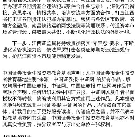
于办理证券期货基金违法犯罪案件合作备忘录》，深化行刑衔
接、意见参考、情报共享、培训交流等方面的合作，打造江西
省打击证券期货违法犯罪办案基地。密切与各设区市政府、省
地方金融局、南昌铁路运输两级法院等沟通联系，传递资本市
场监管理念，谋取最大共识，不断优化行政执法的外部环境。
下一步，江西证监局将持续贯彻落实“零容忍”要求，不断
强化监管执法力度，依法严厉打击各类证券期货违法违规行
为，护航江西资本市场健康稳定发展。
中国证券报金牛投资者教育基地声明：凡中国证券报金牛投资
者教育基地注明“来源：中国证券报·中证网”的所有作品，版
权均属于中国证券报、中证网。中国证券报·中证网与作品作
者联合声明，任何组织未经中国证券报、中证网以及作者书面
授权不得转载、摘编或利用其它方式使用上述作品。凡本投教
基地注明来源非中国证券报·中证网的作品，均转载自其它媒
体，转载目的在于更好服务读者、传递信息之需，并不代表本
投教基地赞同其观点，中国证券报金牛投资者教育基地亦不对
其真实性负责，持异议者应与原出处单位主张权利。