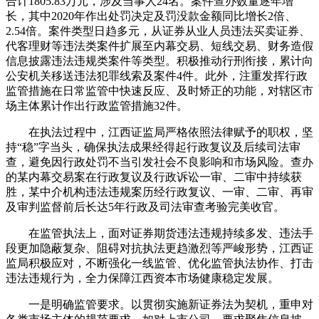
合计1805.83万元，涉及当事人24名。案件查办数量逐年增
长，其中2020年作出处罚决定及罚没款金额同比增长2倍、
2.54倍。案件类型日趋多元，从证券从业人员违法买卖证券、
代客理财等违法类案件扩展至内幕交易、短线交易、财务造假
信息披露违法违规类案件等类型。积极推动行刑衔接，累计向
公安机关移送违法犯罪线索及案件4件。此外，注重发挥行政
监管措施在日常监管中快速反应、及时矫正的功能，对辖区市
场主体累计作出行政监管措施32件。
在执法过程中，江西证监局严格依照法律赋予的职权，坚
持“稳”字当头，确保执法成果经得起行政复议及后续司法审
查，避免因行政处罚不当引发社会不良影响和市场风险。查办
的某内幕交易案在行政复议及行政诉讼一审、二审中持续获
胜，某中介机构违法违规案历经行政复议、一审、二审、再审
及审判监督前后长达5年行政及司法审查考验完美收官。
在监管执法上，面对证券期货违法违规持续多发、违法手
段更加隐蔽复杂、阻碍对抗执法更趋激烈等严峻形势，江西证
监局积极应对，不断强化一线监管、优化监管执法协作、打击
违法违规行为，全力保障江西资本市场健康稳定发展。
一是明确监管要求。以贯彻实施新证券法为契机，重申对