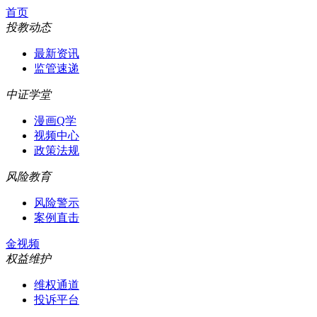
首页
投教动态
最新资讯
监管速递
中证学堂
漫画Q学
视频中心
政策法规
风险教育
风险警示
案例直击
金视频
权益维护
维权通道
投诉平台