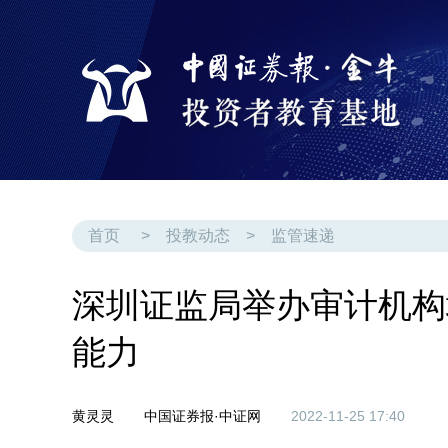
首页
>
投教动态
>
监管速递
深圳证监局举办审计机构培
能力
黄灵灵
中国证券报·中证网
2022-11-25 17:40