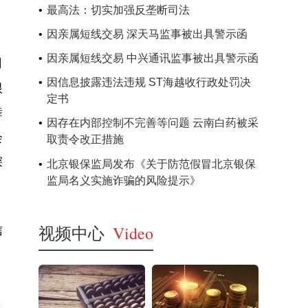
最高法：切实加强反垄断司法
因亲属短线交易 深天马监事被出具警示函
因亲属短线交易 中兴通讯监事被出具警示函
司
因信息披露违法违规 ST海越收行政处罚决
根
定书
舞
因存在内部控制不完善等问题 云南白药被采
会
取责令改正措施
深
北京银保监局发布《关于防范假冒北京银保
监局名义实施诈骗的风险提示》
视频中心
Video
信