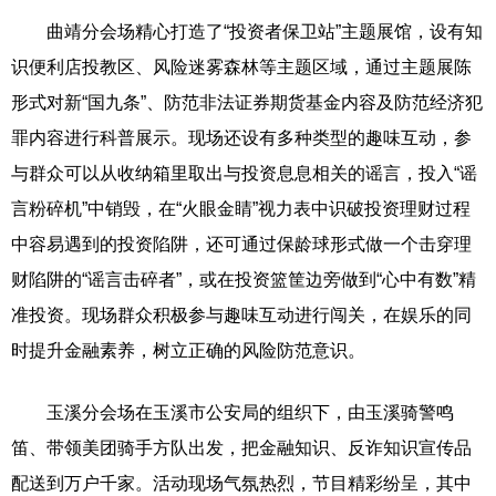
曲靖分会场精心打造了“投资者保卫站”主题展馆，设有知
识便利店投教区、风险迷雾森林等主题区域，通过主题展陈
形式对新“国九条”、防范非法证券期货基金内容及防范经济犯
罪内容进行科普展示。现场还设有多种类型的趣味互动，参
与群众可以从收纳箱里取出与投资息息相关的谣言，投入“谣
言粉碎机”中销毁，在“火眼金睛”视力表中识破投资理财过程
中容易遇到的投资陷阱，还可通过保龄球形式做一个击穿理
财陷阱的“谣言击碎者”，或在投资篮筐边旁做到“心中有数”精
准投资。现场群众积极参与趣味互动进行闯关，在娱乐的同
时提升金融素养，树立正确的风险防范意识。
玉溪分会场在玉溪市公安局的组织下，由玉溪骑警鸣
笛、带领美团骑手方队出发，把金融知识、反诈知识宣传品
配送到万户千家。活动现场气氛热烈，节目精彩纷呈，其中