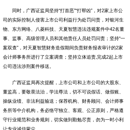
同时，广西证监局坚持“打首恶”“打帮凶”，对2家上市公
司的实际控制人侵害上市公司利益行为处罚问责，对银河生
物、东方网络、八菱科技、天夏智慧违法违规案件中42名董
事、监事、高级管理人员和其他责任人员处罚问责；坚持“一
案双查”，对天夏智慧财务造假期间负责财务报表审计的2家
会计师事务所进行了立案调查；坚持立体追责,完成2起上市
公司违法涉刑案件移送。
广西证监局再次提醒，上市公司和上市公司的大股东、
董监高，要敬畏法治，学法尊法，切不可说假话、做假账、
操纵业绩、非法利益输送；保荐机构、财务顾问、会计师事
务所等中介机构，务必恪守独立、客观、公正原则，严格遵
守行业规范和业务规则，切实做到勤勉尽责，勿为一时小利
让专业诚信蒙尘。