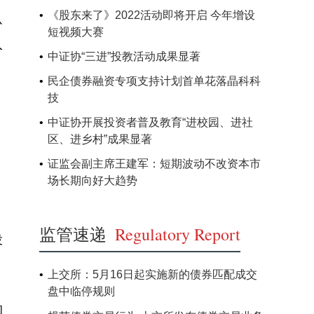
《股东来了》2022活动即将开启 今年增设
以
短视频大赛
入
中证协“三进”投教活动成果显著
民企债券融资专项支持计划首单花落晶科科
技
中证协开展投资者普及教育“进校园、进社
区、进乡村”成果显著
证监会副主席王建军：短期波动不改资本市
场长期向好大趋势
监管速递
Regulatory Report
投
上交所：5月16日起实施新的债券匹配成交
盘中临停规则
的