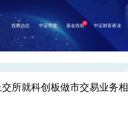
新
投教动态
中证学堂
基金投教
中证财富夜读
上交所就科创板做市交易业务