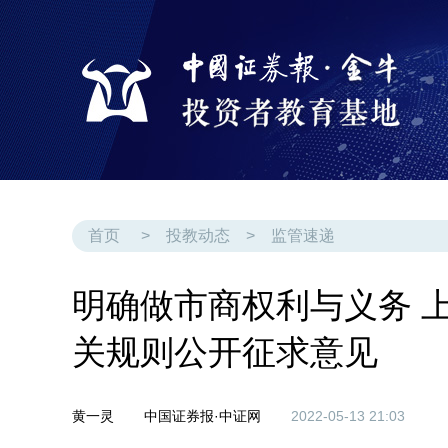
首页
>
投教动态
>
监管速递
明确做市商权利与义务 
关规则公开征求意见
黄一灵
中国证券报·中证网
2022-05-13 21:03