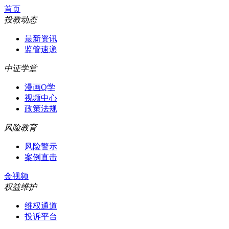
首页
投教动态
最新资讯
监管速递
中证学堂
漫画Q学
视频中心
政策法规
风险教育
风险警示
案例直击
金视频
权益维护
维权通道
投诉平台