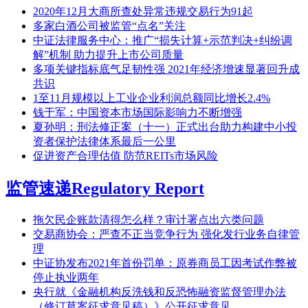
2020年12月大商所查处异常违规交易行为91起
多家白酒公司被监管“点名”关注
中证法律服务中心：推广“损失计算+示范判决+纠纷调
解”机制 助力提升上市公司质量
多项关键指标底气足韧性强 2021年经济增速显著回升成
共识
1至11月规模以上工业企业利润总额同比增长2.4%
钱于军：中国资本市场国际影响力不断增强
夏孙明：刑法修正案（十一）正式出台助力构建中小投
资者保护法律体系最后一公里
促进资产合理估值 防范REITs市场风险
监管速递
Regulatory Report
拖欠民企账款清得怎么样？审计署点出六类问题
交易商协会：严查不正当竞争行为 强化发行业务自律管
理
中证协发布2021年首份罚单：原券商员工因考试作弊被
停止执业两年
央行就《金融机构反洗钱和反恐怖融资监督管理办法
（修订草案征求意见稿）》公开征求意见