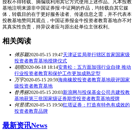
授权不得转载、摘编或利用其它方式使用上述作品。凡本投教
基地注明来源非中国证券报·中证网的作品，均转载自其它媒
体，转载目的在于更好服务读者、传递信息之需，并不代表本
投教基地赞同其观点，中国证券报金牛投资者教育基地亦不对
其真实性负责，持异议者应与原出处单位主张权利。
相关阅读
傅苏颖
2020-05-15 19:47
天津证监局举行辖区首家国家级
投资者教育基地授牌仪式
胡雨
2020-06-18 18:14
安青松：五方面加强行业自律 推动
行业投资者教育和保护工作更加成熟定型
万宇
2020-05-15 20:59
海南橡胶投资者教育基地获评国家
级投资者教育基地
昝秀丽
2020-05-15 20:03
新浪网与投保基金公司共建投教
基地获第三批国家级证券期货投资者教育基地授牌
何昱璞
2020-05-15 19:50
红塔证券：打造有特色有成效的
投资者教育品牌
最新资讯
News