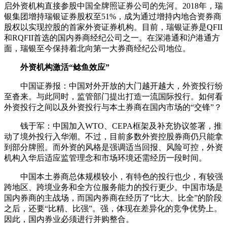
启外资机构直接参股中国全牌照证券公司的先河。2018年，瑞
银集团增持瑞银证券股权至51%，成为通过增持内地合资券商
股权以实现控股的首家外资证券机构。目前，瑞银证券是QFII
和RQFII首选的国内券商经纪公司之一。在深港通和沪港通方
面，瑞银至今保持着北向第一大券商经纪公司地位。
外资机构激活“鲶鱼效应”
中国证券报：中国对外开放的大门越开越大，外资投行纷
至沓来。与此同时，监管部门提出打造一流国际投行。如何看
外资投行之间以及外资投行与本土券商在国内市场的“交锋”？
钱于军：中国加入WTO、CEPA框架及补充协议签署，推
动了境外投行入华潮。不过，目前多数外资控股券商仍只能拿
到部分牌照。而外资的风格是强调适当回报、风险可控，外资
机构入华后适应监管理念和市场环境还需经历一段时间。
中国本土券商总体规模较小，有特色的投行也少，有较强
跨地区、跨境业务和全方位服务能力的投行更少。中国市场是
国内券商的主战场，而国内券商在经历了“比大、比全”的阶段
之后，还要“比精、比强”。强，体现在差异化的竞争优势上。
因此，国内券业必须进行并购整合。