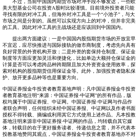
不过，当前中国国内期货市场对冲手段不够发达，一些欧
美大型基金公司在投资A股时比较谨慎。目前境外投资者只能
寻找有限的对冲工具，但海外对冲工具是一个“小池子”，与大
市场之间是分割的。虽然可以实现方向上的对冲，但并非完美
的工具。因此对冲工具的主战场还是应该回到中国国内。
提出两方面建议：一是中国国内股指期货市场的开放宜早
不宜迟，应尽快推进与国际接轨的做市商制度，考虑先向具有
良好背景的外资机构开放；二是外资的套保持仓制度、保证金
制度等方面应更加灵活和便捷化，比如单边大额持仓保证金的
计算是否可以考虑跨品种跨期限且加大外资资金使用效率，探
索对机构的股指期货信用保证金等。此外，加强投资者隐私保
护、放开更多品种等也是重要方向。
中国证券报金牛投资者教育基地声明：凡中国证券报金牛投资
者教育基地注明“来源：中国证券报·中证网”的所有作品，版
权均属于中国证券报、中证网。中国证券报·中证网与作品作
者联合声明，任何组织未经中国证券报、中证网以及作者书面
授权不得转载、摘编或利用其它方式使用上述作品。凡本投教
基地注明来源非中国证券报·中证网的作品，均转载自其它媒
体，转载目的在于更好服务读者、传递信息之需，并不代表本
投教基地赞同其观点，中国证券报金牛投资者教育基地亦不对