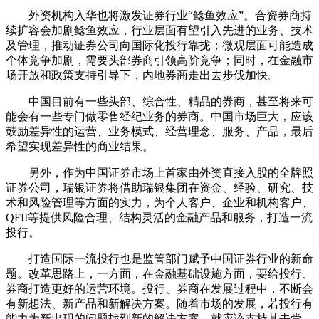
外资机构入华也将激发证券行业“鲶鱼效应”。合资券商持
续扩容会加剧鲶鱼效应，行业层面有望引入先进的业务、技术
及管理，推动证券公司向国际化投行靠拢；微观层面可能造成
个体竞争加剧，需要头部券商引领高阶竞争；同时，在金融市
场开放和政策支持引导下，内地券商走出去步伐加快。
中国目前有一些头部、综合性、精品的券商，甚至将来可
能会有一些专门做零售经纪业务的券商。中国市场巨大，应该
鼓励差异性的运营、业务模式、经营理念、服务、产品，最后
希望实现差异性的商业结果。
另外，作为中国证券市场上首家由外资直接入股的全牌照
证券公司，瑞银证券将借助瑞银集团在资金、经验、研究、技
术和风险管理等方面的实力，为个人客户、企业和机构客户、
QFII等提供风险合理、结构灵活的金融产品和服务，打造一流
投行。
打造国际一流投行也是监管部门赋予中国证券行业的新命
题。改革思路上，一方面，在金融基础设施方面，要给投行、
券商打造更好的运营环境。投行、券商在发展过程中，不断会
有新想法、新产品和新解决方案。随着市场的发展，若投行有
能力为新出现的问题找到新的解决方案，就应该支持其去尝