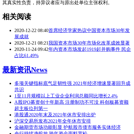
其真实性负责，持异议者应与原出处单位主张权利。
相关阅读
2020-12-22 08:40
首席经济学家热议中国资本市场30年发
展成就
2020-12-21 08:21
我国资本市场30年市场化改革成效显著
2020-11-24 09:42
年内资本市场发起1919起并购事件 民企
占比61.49%
最新资讯
News
多项关键指标底气足韧性强 2021年经济增速显著回升成
共识
1至11月规模以上工业企业利润总额同比增长2.4%
A股IPO募资创十年新高 注册制功不可没 科创板募资额
超主板位列第一
港股通2020年末及2021年休市安排出炉
沪深交易所发布2021年全年休市安排
金融期货市场功能彰显 护航股市债市服务实体经济
央行持续净投放 跨年资金面料宽松