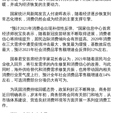
暖，并成为经济恢复的主要动力。
国家统计局新闻发言人付凌晖表示，随着经济逐步恢复到
常态化增长，消费仍然会成为经济的主要支撑引擎。
“预计2021年消费会出现补偿性反弹。”国家信息中心首席
经济师祝宝良表示，随着新冠疫苗研发不断取得进展，消费者
信心将持续提升，居民边际消费倾向会有所提高。2020年消费
在三大需求中遭受疫情冲击最大，恢复最为缓慢，基数效应也
最大，预计2021年社会消费品零售额增速会反弹到12%左右。
国泰君安首席经济学家花长春认为，2021年随着居民与企
业收入回升，将引发需求的内生修复和消费信心的改善。与此
同时，海外供给替代和消费需求修复共振，也将带动国内相关
消费行业景气度上行。预计全年社会消费品零售额增速在14%
左右，可选消费部分分项仍大有可为。
为巩固消费持续回暖态势，政策利好正不断释放。商务部
近日明确表示，岁末年初，商务部将会同有关部门和地方，从
市场体系建设、营造良好消费环境等方面开展一系列促消费工
作。