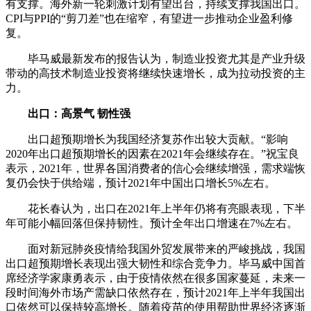
有支撑。海外新一轮刺激计划有望出台，持续支撑我国出口。
CPI与PPI的“剪刀差”也在缩窄，有望进一步推动企业盈利修
复。
毕马威最新发布的报告认为，制造业投资尤其是产业升级
带动的高技术制造业投资将继续快速增长，成为拉动投资的主
力。
出口：高景气 韧性强
出口超预期增长为我国经济复苏作出较大贡献。“影响
2020年出口超预期增长的因素在2021年会继续存在。”祝宝良
表示，2021年，世界各国消费者的信心会继续增强，需求端恢
复仍会快于供给端，预计2021年中国出口增长5%左右。
花长春认为，出口在2021年上半年仍将有亮眼表现，下半
年可能小幅回落但保持韧性。预计全年出口增速在7%左右。
面对新冠肺炎疫情给我国外贸发展带来的严峻挑战，我国
出口超预期增长表现出强大韧性和综合竞争力。毕马威中国首
席经济学家康勇表示，由于疫情依然在很多国家蔓延，未来一
段时间海外市场产需缺口依然存在，预计2021年上半年我国出
口依然可以保持较高增长。随着疫苗的使用帮助世界经济逐渐