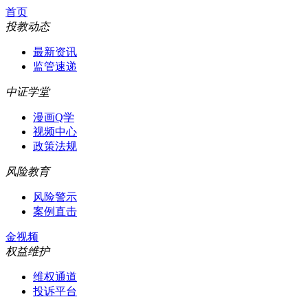
首页
投教动态
最新资讯
监管速递
中证学堂
漫画Q学
视频中心
政策法规
风险教育
风险警示
案例直击
金视频
权益维护
维权通道
投诉平台