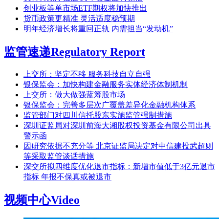
创业板等单市场ETF期权将加快推出
货币政策更精准 灵活适度稳预期
明年经济增长将重回正轨 内需担当“发动机”
监管速递
Regulatory Report
上交所：坚定不移 服务科技自立自强
银保监会：加快构建金融服务实体经济体制机制
上交所：做大做强蓝筹股市场
银保监会：完善多层次广覆盖差异化金融机构体系
监管部门对四川信托股东实施监管强制措施
深圳证监局对深圳前海大湘股权投资基金有限公司出具
警示函
因研究依据不充分等 北京证监局决定对中信建投武超则
等采取监管谈话措施
深交所拟四维度优化退市指标：新增市值低于3亿元退市
指标 年报不保真或被退市
视频中心
Video