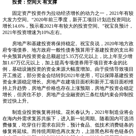
投资：空间大 有支撑
固定资产投资作为拉动经济增长的动力之一，2021年有较
大发力空间。“2020年前三季度，新开工项目计划总投资同比
增长14.6%，预示着2021年有较大的投资空间。”祝宝良预计，
2021年投资增速为10%左右。
房地产和基建投资将保持稳定。祝宝良说，2020年地方政
府专项债券、地方政府一般性债务预算用于基建投资的支出和
中央预算内投资资金总额超过5.35万亿元以上，比上年至少增
加1.67万亿元以上，加上提高专项债券用于项目资本金的比
例，基础设施投资的资金来源大幅度增加。由于疫情导致项目
开工推迟，部分资金会结转到2021年使用，可以保障基建投资
资金来源稳定增长。房地产在建项目面积和新开工项目面积维
持上升趋势，房地产价格也存在上涨预期，房地产投资会稳定
增长，但房住不炒、房地产企业融资的三条红线约束会抑制投
资过快上升。
制造业投资恢复将持续。花长春认为，2021年制造业将会
在海内外需求复苏共振下，进入新一轮周期。随着国内可选消
费修复，吃穿住行需求在回升，预计食品、低技术消费链条的
修复将延续。而传统周期也再次发力，上游黑色和有色链条仍