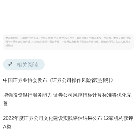
中证网声明：凡本网注明“来源：中国证券报·中证网”的所有作品，版权均属于中国证券报、中证网。中国证券报·中证
网与作品作者联合声明，任何组织未经中国证券报、中证网以及作者书面授权不得转载、摘编或利用其它方式使用上
述作品。
相关阅读
中国证券业协会发布《证券公司操作风险管理指引》
增强投资银行服务能力 证券公司风控指标计算标准将优化完
善
2022年度证券公司文化建设实践评估结果公布 12家机构获评
A类