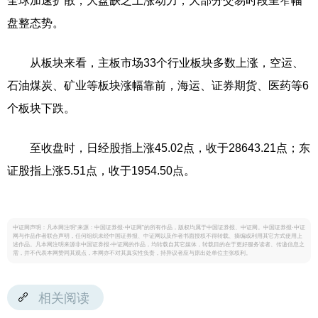
全球加速扩散，大盘缺乏上涨动力，大部分交易时段呈窄幅
盘整态势。
从板块来看，主板市场33个行业板块多数上涨，空运、
石油煤炭、矿业等板块涨幅靠前，海运、证券期货、医药等6
个板块下跌。
至收盘时，日经股指上涨45.02点，收于28643.21点；东
证股指上涨5.51点，收于1954.50点。
中证网声明：凡本网注明“来源：中国证券报·中证网”的所有作品，版权均属于中国证券报、中证网。中国证券报·中证
网与作品作者联合声明，任何组织未经中国证券报、中证网以及作者书面授权不得转载、摘编或利用其它方式使用上
述作品。凡本网注明来源非中国证券报·中证网的作品，均转载自其它媒体，转载目的在于更好服务读者、传递信息之
需，并不代表本网赞同其观点，本网亦不对其真实性负责，持异议者应与原出处单位主张权利。
相关阅读