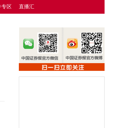
牛专区
直播汇