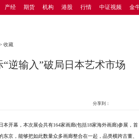
产经
期货
机构
港股
行情
中证视频
金
>
收藏
“逆输入”破局日本艺术市场
分享到：
日本开幕，本次展会共有164家画廊(包括18家海外画廊)参展，首
金的东京，能够把如此数量众多画廊整合在一起，品类横跨古董、