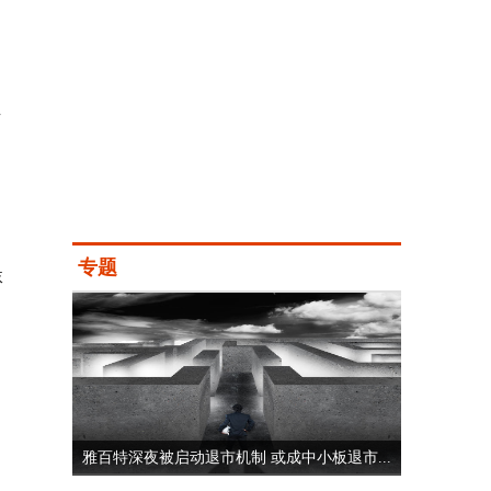
王
专题
沫
雅百特深夜被启动退市机制 或成中小板退市...