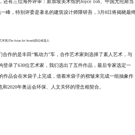
有三位海外评审：新加坡美术馆的Joyce Toh、中国尤伦斯当
人包一峰，特别评委是著名的建筑设计师隈研吾，3月8日将揭晓最
(The Asian Art Award)四位候选人
合作的是丰田“氢动力”车，合作艺术家则选择了素人艺术，与
构登录了630位艺术家，我们选出了五件作品，最后专家选定一
的作品会在米袋子上完成，借着米袋子的褶皱来完成一组抽象作
也和2020年奥运会环保、人文关怀的理念相契合。