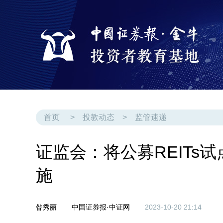
首页
>
投教动态
>
监管速递
证监会：将公募REITs
施
昝秀丽
中国证券报·中证网
2023-10-20 21:14