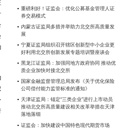
证
重磅利好！证监会：优化公募基金管理人证
针
券交易模式
合
内蒙古证监局多措并举助力北交所高质量发
展
会
宁夏证监局组织召开辖区创新型中小企业更
的
好利用北交所创新发展专题培训暨座谈会
黑龙江证监局：加强同地方政府协同 推动优
质企业加快对接北交所
的
国家金融监督管理总局发布《关于优化保险
权
公司偿付能力监管标准的通知》
令
天津证监局：锚定“三类企业”进行上市动员
推动北交所高质量建设相关改革举措在天津
者
落地落细
证监会：加快建设中国特色现代期货市场