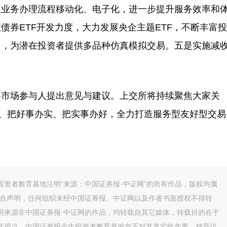
各项业务办理流程移动化、电子化，进一步提升服务效率和
债券ETF开发力度，大力发展央企主题ETF，不断丰富投
台，为潜在投资者提供多品种仿真模拟交易。五是实施减
。
市场参与人提出意见与建议。上交所将持续聚焦大家关
起、把好事办实、把实事办好，全力打造服务型友好型交易
资者教育基地注明“来源：中国证券报·中证网”的所有作品，版权均属
联合声明，任何组织未经中国证券报、中证网以及作者书面授权不得转
明来源非中国证券报·中证网的作品，均转载自其它媒体，转载目的在于
其观点，中国证券报金牛投资者教育基地亦不对其真实性负责，持异议