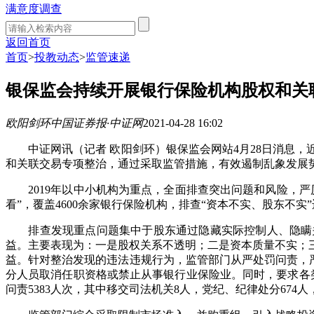
满意度调查
返回首页
首页
>
投教动态
>
监管速递
银保监会持续开展银行保险机构股权和关
欧阳剑环
中国证券报·中证网
2021-04-28 16:02
中证网讯（记者 欧阳剑环）银保监会网站4月28日消息，
和关联交易专项整治，通过采取监管措施，有效遏制乱象发展
2019年以中小机构为重点，全面排查突出问题和风险，严厉
看”，覆盖4600余家银行保险机构，排查“资本不实、股东不
排查发现重点问题集中于股东通过隐藏实际控制人、隐瞒关
益。主要表现为：一是股权关系不透明；二是资本质量不实；
益。针对整治发现的违法违规行为，监管部门从严处罚问责，严
分人员取消任职资格或禁止从事银行业保险业。同时，要求各
问责5383人次，其中移交司法机关8人，党纪、纪律处分674人，经