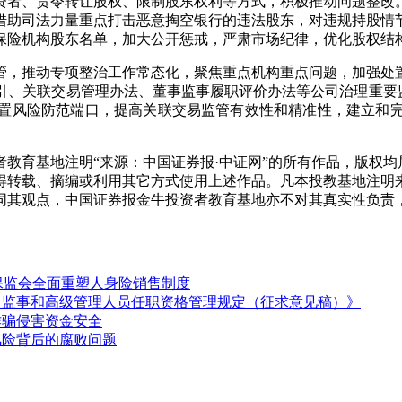
者、责令转让股权、限制股东权利等方式，积极推动问题整改。
。借助司法力量重点打击恶意掏空银行的违法股东，对违规持股
行保险机构股东名单，加大公开惩戒，严肃市场纪律，优化股权结
，推动专项整治工作常态化，聚焦重点机构重点问题，加强处置
、关联交易管理办法、董事监事履职评价办法等公司治理重要监
置风险防范端口，提高关联交易监管有效性和精准性，建立和
教育基地注明“来源：中国证券报·中证网”的所有作品，版权均
得转载、摘编或利用其它方式使用上述作品。凡本投教基地注明
同其观点，中国证券报金牛投资者教育基地亦不对其真实性负责
银保监会全面重塑人身险销售制度
、监事和高级管理人员任职资格管理规定（征求意见稿）》
诈骗侵害资金安全
风险背后的腐败问题