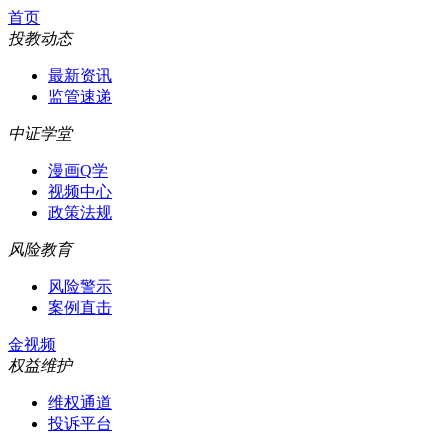
首页
投教动态
最新资讯
监管速递
中证学堂
漫画Q学
视频中心
政策法规
风险教育
风险警示
案例直击
金视频
权益维护
维权通道
投诉平台