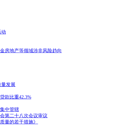
活动
基金房地产等领域涉非风险趋向
质量发展
款比重42.3%
集中管辖
会第二十八次会议审议
质量的若干措施》