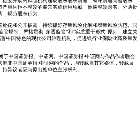
稳妥开展高风险机构违规股东股权清理，有序清退问题股东，
情节严重且拒不整改的股东实施信用惩戒，倒逼整改落实。分两批
构，规范股东行为。
处罚和公开披露，持续抓好存量风险化解和增量风险防范。同
管规制，严格贯彻“穿透监管”和“实质重于形式”原则，建立关
完善中国特色的现代公司治理机制，促进银行业保险业高质量发
属于中国证券报、中证网。中国证券报·中证网与作品作者联合
来源非中国证券报·中证网的作品，均转载自其它媒体，转载目
，持异议者应与原出处单位主张权利。