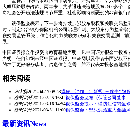
监管部门综合采取限制市场准入、并购重组、引入战略投资
大幅压降股东占款。两年来，共清退违法违规股东2600多个
向社会公开违法违规情节严重、社会影响特别恶劣的47家银
银保监会表示，下一步将持续加强股东股权和关联交易监管
时，制定出台银行保险机构公司治理准则、大股东行为监管指引
联交易监管系统，信息化助力关联方识别和关联交易监测，前
展。
中国证券报金牛投资者教育基地声明：凡中国证券报金牛投资者
声明，任何组织未经中国证券报、中证网以及作者书面授权不
的在于更好服务读者、传递信息之需，并不代表本投教基地赞
相关阅读
韩宋辉
2021-04-15 08:58
摸底、治虚、定新规“三连击” 
欧阳剑环
2021-02-25 16:42
银保监会发布《保险公司董事
欧阳剑环
2021-03-16 14:54
银保监会提示：谨防短信钓鱼
欧阳剑环
2021-03-31 11:00
银保监会：坚决惩治重大金融
最新资讯
News