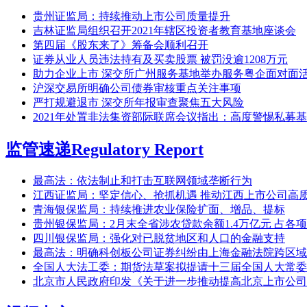
贵州证监局：持续推动上市公司质量提升
吉林证监局组织召开2021年辖区投资者教育基地座谈会
第四届《股东来了》筹备会顺利召开
证券从业人员违法持有及买卖股票 被罚没逾1208万元
助力企业上市 深交所广州服务基地举办服务粤企面对面
沪深交易所明确公司债券审核重点关注事项
严打规避退市 深交所年报审查聚焦五大风险
2021年处置非法集资部际联席会议指出：高度警惕私募
监管速递
Regulatory Report
最高法：依法制止和打击互联网领域垄断行为
江西证监局：坚定信心、抢抓机遇 推动江西上市公司高
青海银保监局：持续推进农业保险扩面、增品、提标
贵州银保监局：2月末全省涉农贷款余额1.4万亿元 占各项贷
四川银保监局：强化对已脱贫地区和人口的金融支持
最高法：明确科创板公司证券纠纷由上海金融法院跨区域
全国人大法工委：期货法草案拟提请十三届全国人大常委
北京市人民政府印发《关于进一步推动提高北京上市公司