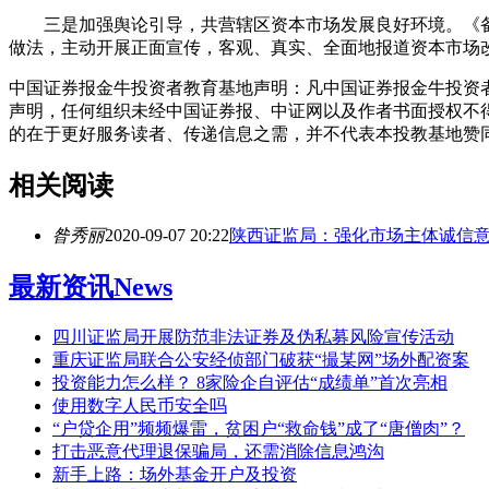
三是加强舆论引导，共营辖区资本市场发展良好环境。《备
做法，主动开展正面宣传，客观、真实、全面地报道资本市场
中国证券报金牛投资者教育基地声明：凡中国证券报金牛投资者
声明，任何组织未经中国证券报、中证网以及作者书面授权不
的在于更好服务读者、传递信息之需，并不代表本投教基地赞
相关阅读
昝秀丽
2020-09-07 20:22
陕西证监局：强化市场主体诚信意
最新资讯
News
四川证监局开展防范非法证券及伪私募风险宣传活动
重庆证监局联合公安经侦部门破获“撮某网”场外配资案
投资能力怎么样？ 8家险企自评估“成绩单”首次亮相
使用数字人民币安全吗
“户贷企用”频频爆雷，贫困户“救命钱”成了“唐僧肉”？
打击恶意代理退保骗局，还需消除信息鸿沟
新手上路：场外基金开户及投资