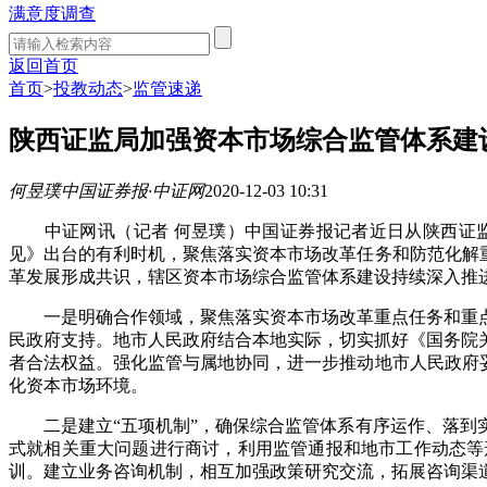
满意度调查
返回首页
首页
>
投教动态
>
监管速递
陕西证监局加强资本市场综合监管体系建设
何昱璞
中国证券报·中证网
2020-12-03 10:31
中证网讯（记者 何昱璞）中国证券报记者近日从陕西证监
见》出台的有利时机，聚焦落实资本市场改革任务和防范化解重
革发展形成共识，辖区资本市场综合监管体系建设持续深入推
一是明确合作领域，聚焦落实资本市场改革重点任务和重点
民政府支持。地市人民政府结合本地实际，切实抓好《国务院
者合法权益。强化监管与属地协同，进一步推动地市人民政府
化资本市场环境。
二是建立“五项机制”，确保综合监管体系有序运作、落到实
式就相关重大问题进行商讨，利用监管通报和地市工作动态等
训。建立业务咨询机制，相互加强政策研究交流，拓展咨询渠