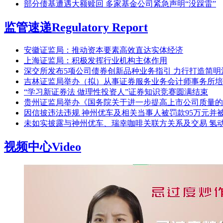
部分债基遭遇大额赎回 多家基金公司紧急声明“没踩雷”
监管速递
Regulatory Report
安徽证监局：推动资本要素高效直达实体经济
上海证监局：积极发挥行业机构主体作用
深交所发布5项公司债券创新品种业务指引 力行打造简明
吉林证监局举办（拟）从事证券服务业务会计师事务所培
“学习新证券法 做理性投资人”证券知识竞赛圆满结束
贵州证监局举办《国务院关于进一步提高上市公司质量的
因信披违法违规 神州优车及相关当事人被罚款95万元并
未如实披露与神州优车、瑞幸咖啡关联方关系及交易 氢
视频中心
Video