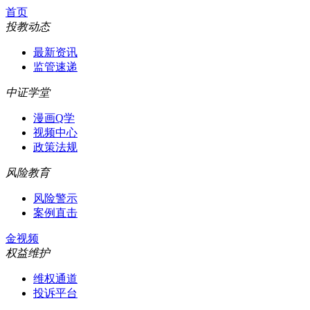
首页
投教动态
最新资讯
监管速递
中证学堂
漫画Q学
视频中心
政策法规
风险教育
风险警示
案例直击
金视频
权益维护
维权通道
投诉平台