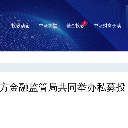
新
投教动态
中证学堂
基金投教
中证财富夜读
方金融监管局共同举办私募投