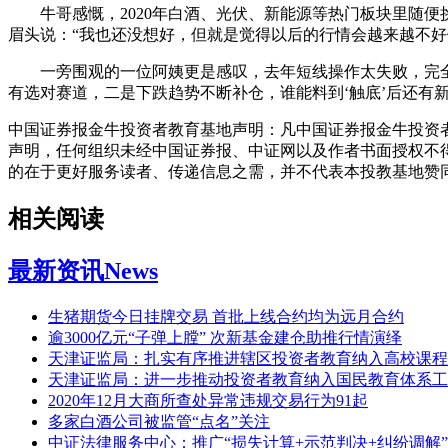
牛哥感慨，2020年白酒、光伏、新能源等热门板块里随便
眉头说：“我也还没想好，但就是觉得以后的行情会越来越不好
一旁围观的一位阿姨更是感叹，去年短线操作太失败，完全错
有选对赛道，二是下跌趋势不断补仓，谁能料到‘触底’后还有新
中国证券报金牛投资者教育基地声明：凡中国证券报金牛投资者
声明，任何组织未经中国证券报、中证网以及作者书面授权不
的在于更好服务读者、传递信息之需，并不代表本投教基地赞
相关阅读
最新资讯
News
生猪期货今日挂牌交易 首批上线合约均为远月合约
逾3000亿元“子弹上膛” 次新基金建仓助推行情演绎
天津证监局：扎实有序推进辖区投资者教育纳入高校课程
天津证监局：进一步推动投资者教育纳入国民教育体系工
2020年12月大商所查处异常违规交易行为91起
多家白酒公司被监管“点名”关注
中证法律服务中心：推广“损失计算+示范判决+纠纷调解