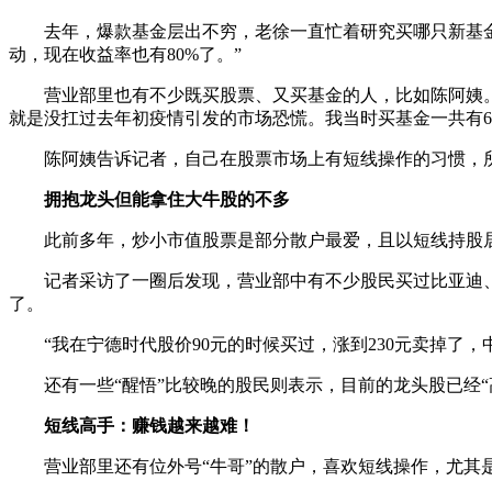
去年，爆款基金层出不穷，老徐一直忙着研究买哪只新基金，
动，现在收益率也有80%了。”
营业部里也有不少既买股票、又买基金的人，比如陈阿姨。她
就是没扛过去年初疫情引发的市场恐慌。我当时买基金一共有6
陈阿姨告诉记者，自己在股票市场上有短线操作的习惯，所
拥抱龙头但能拿住大牛股的不多
此前多年，炒小市值股票是部分散户最爱，且以短线持股居多
记者采访了一圈后发现，营业部中有不少股民买过比亚迪、
了。
“我在宁德时代股价90元的时候买过，涨到230元卖掉了，
还有一些“醒悟”比较晚的股民则表示，目前的龙头股已经“
短线高手：赚钱越来越难！
营业部里还有位外号“牛哥”的散户，喜欢短线操作，尤其是小