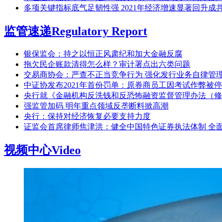
多项关键指标底气足韧性强 2021年经济增速显著回升成
监管速递
Regulatory Report
银保监会：持之以恒正风肃纪和加大金融反腐
拖欠民企账款清得怎么样？审计署点出六类问题
交易商协会：严查不正当竞争行为 强化发行业务自律管
中证协发布2021年首份罚单：原券商员工因考试作弊被
央行就《金融机构反洗钱和反恐怖融资监督管理办法（修
强监管加码 明年重点领域反垄断料掀高潮
央行：保持对经济恢复必要支持力度
证监会首席律师焦津洪：健全中国特色证券执法体制 全
视频中心
Video