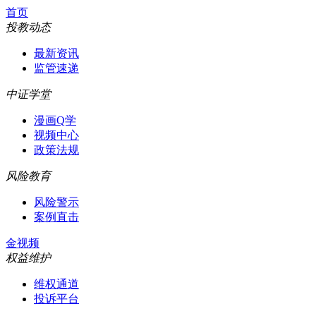
首页
投教动态
最新资讯
监管速递
中证学堂
漫画Q学
视频中心
政策法规
风险教育
风险警示
案例直击
金视频
权益维护
维权通道
投诉平台