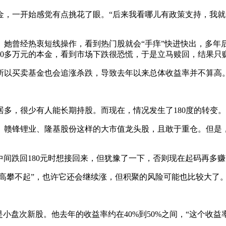
一开始感觉有点挑花了眼。“后来我看哪儿有政策支持，我就
曾经热衷短线操作，看到热门股就会“手痒”快进快出，多年后
0多万元的本金，看到市场下跌很恐慌，于是立马赎回，结果只赚
以买卖基金也会追涨杀跌，导致去年以来总体收益率并不算高
，很少有人能长期持股。而现在，情况发生了180度的转变。
赣锋锂业、隆基股份这样的大市值龙头股，且敢于重仓。但是，
中间跌回180元时想接回来，但犹豫了一下，否则现在起码再多赚
高攀不起”，也许它还会继续涨，但积聚的风险可能也比较大了
盘次新股。他去年的收益率约在40%到50%之间，“这个收益