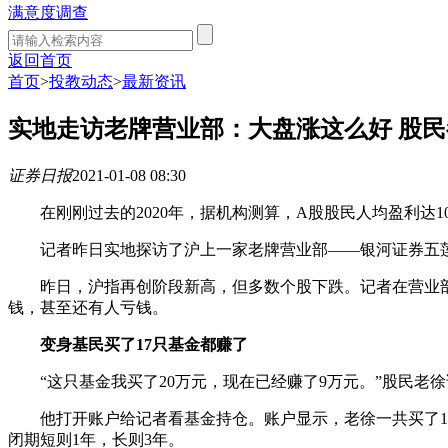
满意度调查
返回首页
首页
>
投教动态
>
最新资讯
实地走访老牌营业部：大盘涨这么好 股
证券日报
2021-01-08 08:30
在刚刚过去的2020年，据机构测算，A股股民人均盈利达1
记者昨日实地探访了沪上一家老牌营业部——银河证券五莲
昨日，沪指再创阶段新高，但多数个股下跌。记者在营业部
钱，甚至还有人亏钱。
变身基民买了17只基金都赚了
“这只基金我买了20万元，现在已经赚了9万元。”股民老徐说
他打开账户给记者看基金持仓。账户显示，老徐一共买了17只
闭期短则1年，长则3年。