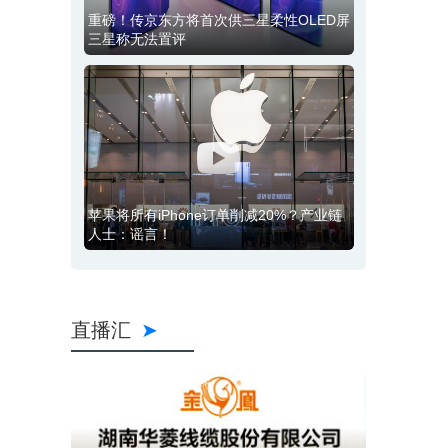
重磅！传京东方将首次供三星柔性OLED屏
三星称无法置评
苹果将所有iPhone订单削减20%？产业链
人士：谣言！
直播汇