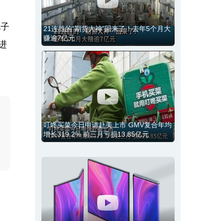
电子
21连胜的“期货大神”回来了！去年5个月大
赚逾7亿元
进
叮咚买菜今日申请赴美上市 GMV复合年均
增长319.2% 前三月亏损13.85亿元