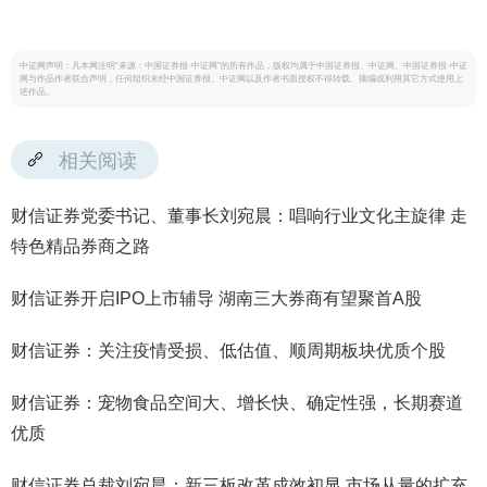
中证网声明：凡本网注明“来源：中国证券报·中证网”的所有作品，版权均属于中国证券报、中证网。中国证券报·中证
网与作品作者联合声明，任何组织未经中国证券报、中证网以及作者书面授权不得转载、摘编或利用其它方式使用上
述作品。
相关阅读
财信证券党委书记、董事长刘宛晨：唱响行业文化主旋律 走
特色精品券商之路
财信证券开启IPO上市辅导 湖南三大券商有望聚首A股
财信证券：关注疫情受损、低估值、顺周期板块优质个股
财信证券：宠物食品空间大、增长快、确定性强，长期赛道
优质
财信证券总裁刘宛晨：新三板改革成效初显 市场从量的扩充