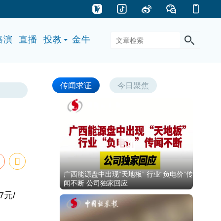
路演
直播
投教
金牛
传闻求证
今日聚焦
广西能源盘中出现“天地板” 行业“负电价”传
闻不断 公司独家回应
元/