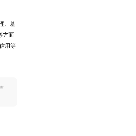
理、基
等方面
信用等
声