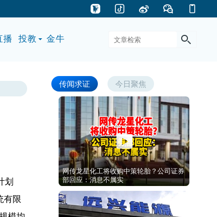
直播
投教
金牛
传闻求证
今日聚焦
网传龙星化工将收购中策轮胎？公司证券
部回应：消息不属实
计划
统有限
是规模均