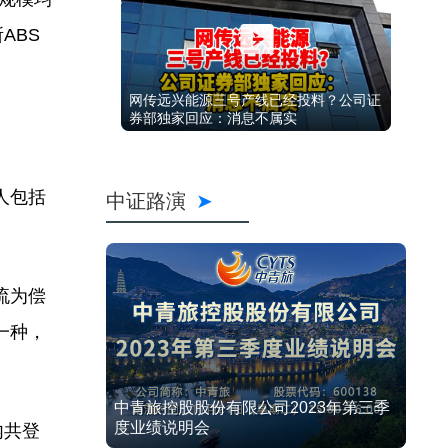
ABS
网传远兴能源三号产线已经投料？公司证
券部独家回应：消息不属实
人包括
中证路演
流为偿
一种，
中青旅控股股份有限公司2023年第三季
度业绩说明会
内共登