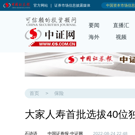
要闻
直播汇
海外
视频
首页
>
保险
大家人寿首批选拔40位
石诗语
中国证券报·中证网
2022-08-24 22:48