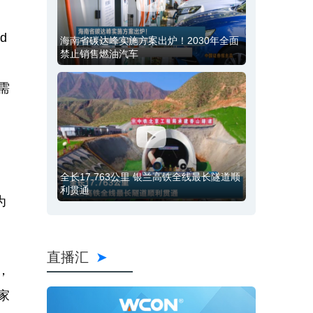
d
海南省碳达峰实施方案出炉！2030年全面
禁止销售燃油汽车
的
需
。
全长17.763公里 银兰高铁全线最长隧道顺
利贯通
为
直播汇
，
家