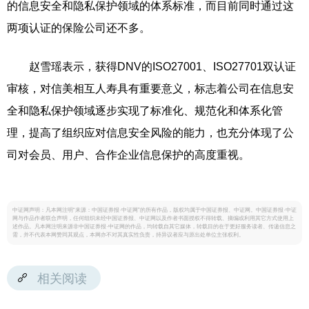
的信息安全和隐私保护领域的体系标准，而目前同时通过这
两项认证的保险公司还不多。
赵雪瑶表示，获得DNV的ISO27001、ISO27701双认证
审核，对信美相互人寿具有重要意义，标志着公司在信息安
全和隐私保护领域逐步实现了标准化、规范化和体系化管
理，提高了组织应对信息安全风险的能力，也充分体现了公
司对会员、用户、合作企业信息保护的高度重视。
中证网声明：凡本网注明“来源：中国证券报·中证网”的所有作品，版权均属于中国证券报、中证网。中国证券报·中证
网与作品作者联合声明，任何组织未经中国证券报、中证网以及作者书面授权不得转载、摘编或利用其它方式使用上
述作品。凡本网注明来源非中国证券报·中证网的作品，均转载自其它媒体，转载目的在于更好服务读者、传递信息之
需，并不代表本网赞同其观点，本网亦不对其真实性负责，持异议者应与原出处单位主张权利。
相关阅读