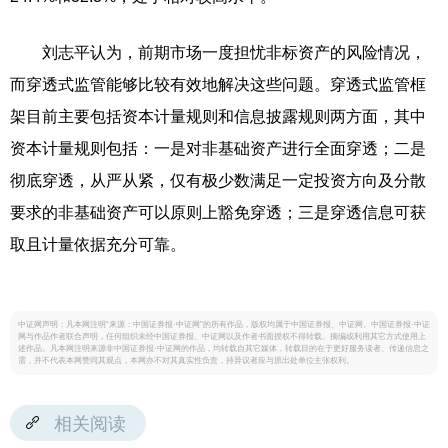
刘志平认为，前期市场一度担忧非标资产的风险情况，
而穿透式监管能够比较有效地解决这些问题。穿透式监管框
架目前主要包括资本计量规则和信息披露规则两方面，其中
资本计量规则包括：一是对非基础资产进行全面穿透；二是
彻底穿透，从严从紧，仅有极少数满足一定投资方向及分散
要求的非基础资产可以原则上豁免穿透；三是穿透信息可获
取且计量依据充分可靠。
中证网声明：凡本网注明“来源：中国证券报·中证网”的所有作品，版权均属于中国证券报、中证网。中国证券报·中证
网与作品作者联合声明，任何组织未经中国证券报、中证网以及作者书面授权不得转载、摘编或利用其它方式使用上
述作品。凡本网注明来源非中国证券报·中证网的作品，均转载自其它媒体，转载目的在于更好服务读者、传递信息之
需，并不代表本网赞同其观点，本网亦不对其真实性负责，持异议者应与原出处单位主张权利。
相关阅读