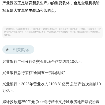
产业园区正是培育新质生产力的重要载体，也是金融机构谱
写五篇大文章的主战场和落脚点。
中证网声明：凡本网注明“来源：中国证券报·中证网”的所有作品，版权均属于中国证券报、中证网。中国证券报·中证
网与作品作者联合声明，任何组织未经中国证券报、中证网以及作者书面授权不得转载、摘编或利用其它方式使用上
述作品。
相关阅读
兴业银行广州分行金交会现场合作签约超10亿元
兴业银行总行荣获“全国五一劳动奖状”
兴业银行：2023年营业收入2108.31亿元 总资产首次突破10
万亿元
累计投放超250亿元 兴业银行精准支持城市房地产融资协调