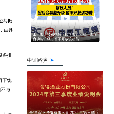
磁共振
，由具
工行银证转账指数下线？银行人员：因后
台功能升级，暂不开放该功能
设备排
中证路演
目下统
但不与
舍得酒业股份有限公司2024年第三季度