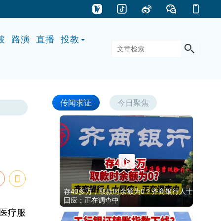
披
路演
直播
投教
传闻求证
今日聚焦
存40多万，取款时余额为0？齐商银行人士
回应：正在调查中
医疗服