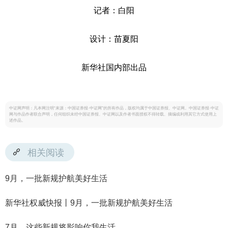
记者：白阳
设计：苗夏阳
新华社国内部出品
中证网声明：凡本网注明“来源：中国证券报·中证网”的所有作品，版权均属于中国证券报、中证网。中国证券报·中证
网与作品作者联合声明，任何组织未经中国证券报、中证网以及作者书面授权不得转载、摘编或利用其它方式使用上
述作品。
相关阅读
9月，一批新规护航美好生活
新华社权威快报丨9月，一批新规护航美好生活
7月，这些新规将影响你我生活