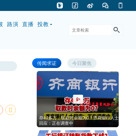
披
路演
直播
投教
传闻求证
今日聚焦
存40多万，取款时余额为0？齐商银行人士
回应：正在调查中