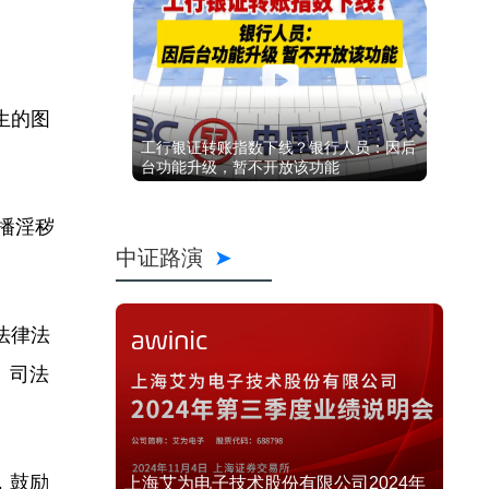
生的图
工行银证转账指数下线？银行人员：因后
台功能升级，暂不开放该功能
播淫秽
中证路演
法律法
、司法
，鼓励
上海艾为电子技术股份有限公司2024年