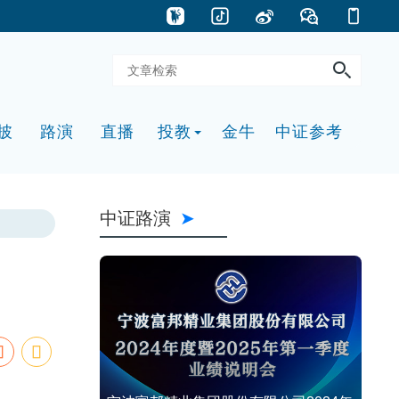
披
路演
直播
投教
金牛
中证参考
中证路演