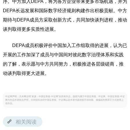
序。中方加入DEPA，将为各方企业带来更多市场机遇，并为
DEPA长远发展和国际数字经济规则构建作出积极贡献。中方
期待与DEPA成员方采取创新方式，共同加快谈判进程，推动
谈判取得更多实质性进展。
DEPA成员积极评价中国加入工作组取得的进展，认为已
开展的工作加深了成员与中国间对彼此数字治理体系和实践
的了解，表示愿与中方共同努力，积极推进各层级磋商，推
动谈判取得更大进展。
中证网声明：凡本网注明“来源：中国证券报·中证网”的所有作品，版权均属于中国证券报、中证网。中国证券报·中证
网与作品作者联合声明，任何组织未经中国证券报、中证网以及作者书面授权不得转载、摘编或利用其它方式使用上
述作品。
相关阅读