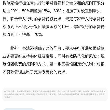
将单家银行担任牵头行时承贷份额和分销份额的原则下限分
别由20%、50%调整为15%、30%；增加了对设置副牵头
行、联合牵头行时的承贷份额要求，规定每家牵头行承贷份
额原则上不得少于银团融资金额的10%，每家银行的承贷份
额原则上不得高于70%。
此外，办法还明确了监管导向，要求银行开展银团贷款
业务要更好支持实体经济发展，同时有效防范化解风险；规
范银团收费的原则和方式，进一步完善银团定价机制；对银
团贷款管理提出了更为系统化的要求。
中证网声明：凡本网注明“来源：中国证券报·中证网”的所有作品，版权均属于中国证券报、中证网。中国证券报·中证
网与作品作者联合声明，任何组织未经中国证券报、中证网以及作者书面授权不得转载、摘编或利用其它方式使用上
述作品。