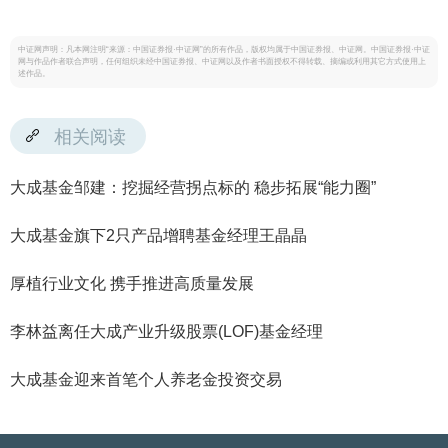
中证网声明：凡本网注明“来源：中国证券报·中证网”的所有作品，版权均属于中国证券报、中证网。中国证券报·中证
网与作品作者联合声明，任何组织未经中国证券报、中证网以及作者书面授权不得转载、摘编或利用其它方式使用上
述作品。
相关阅读
大成基金邹建：挖掘经营拐点标的 稳步拓展“能力圈”
大成基金旗下2只产品增聘基金经理王晶晶
厚植行业文化 携手推进高质量发展
李林益离任大成产业升级股票(LOF)基金经理
大成基金迎来首笔个人养老金投资交易