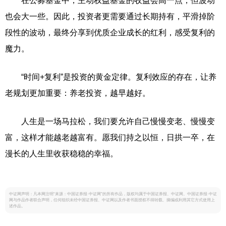
在公募基金中，主动权益基金的收益会高一点，但波动
也会大一些。因此，投资者更需要通过长期持有，平滑掉阶
段性的波动，最终分享到优质企业成长的红利，感受复利的
魔力。
“时间+复利”是投资的黄金定律。复利效应的存在，让养
老规划更加重要：养老投资，越早越好。
人生是一场马拉松，我们要允许自己慢慢变老、慢慢变
富，这样才能越老越富有。愿我们持之以恒，日拱一卒，在
漫长的人生里收获稳稳的幸福。
中证网声明：凡本网注明“来源：中国证券报·中证网”的所有作品，版权均属于中国证券报、中证网。中国证券报·中证
网与作品作者联合声明，任何组织未经中国证券报、中证网以及作者书面授权不得转载、摘编或利用其它方式使用上
述作品。