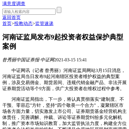
满意度调查
返回首页
首页
>
投教动态
>
监管速递
河南证监局发布9起投资者权益保护典型
案例
昝秀丽
中国证券报·中证网
2021-03-15 15:41
中证网讯（记者 昝秀丽）河南证监局网站3月15日消息，
河南证监局当日发布9起河南辖区投资者维护权益的典型案
例，涉及交易佣金、期货居间、违规代销金融产品、非法开展
证券期货活动等个9方面，供广大投资者在维权过程中参考。
河南证监局指出，下一步，将认真贯彻落实“建制度、不
干预、零容忍”方针，坚持“四个敬畏一个合力”，凝聚辖区市
场各方面力量，切实激发上市公司、证券期货基金经营机构主
体责任，完善调解、仲裁、诉讼等证券期货纠纷多元化解机
制，推广资本市场知识教育，加大监管执法力度，构建全方位