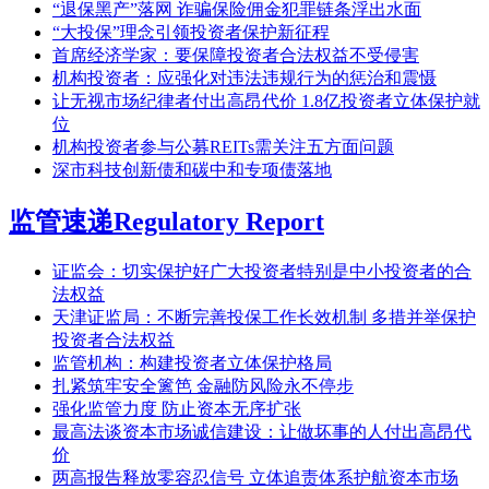
“退保黑产”落网 诈骗保险佣金犯罪链条浮出水面
“大投保”理念引领投资者保护新征程
首席经济学家：要保障投资者合法权益不受侵害
机构投资者：应强化对违法违规行为的惩治和震慑
让无视市场纪律者付出高昂代价 1.8亿投资者立体保护就
位
机构投资者参与公募REITs需关注五方面问题
深市科技创新债和碳中和专项债落地
监管速递
Regulatory Report
证监会：切实保护好广大投资者特别是中小投资者的合
法权益
天津证监局：不断完善投保工作长效机制 多措并举保护
投资者合法权益
监管机构：构建投资者立体保护格局
扎紧筑牢安全篱笆 金融防风险永不停步
强化监管力度 防止资本无序扩张
最高法谈资本市场诚信建设：让做坏事的人付出高昂代
价
两高报告释放零容忍信号 立体追责体系护航资本市场