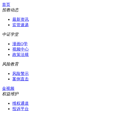
首页
投教动态
最新资讯
监管速递
中证学堂
漫画Q学
视频中心
政策法规
风险教育
风险警示
案例直击
金视频
权益维护
维权通道
投诉平台