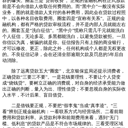
群的噱头。圈套三是“贷前收费”。正规的金融机构在正式放款
前是不会向借款人收取任何费用的。而“黑中介”一般没有实际
业务，图的就是借款人支付的各种费用，因此会在贷款过程照
中，以各种名目收取费用。圈套四是“宣称有关系”。正规的金
融机构，都有严格的贷款审核流程，并不是内部人员就能左右
的。圈套五是“洗白征信”。“黑中介”慌称只需几千元就能洗白
个人征信，无论多花、多黑都能洗白，以避免贷款被拒。一旦
你信以为真，被骗的就是你。征信报告只有上报的商业银行，
才可以修改、更正，除此之外，任何机构或个人都是无权更改
的。不良征信记录，会在还清全部逾期欠款及罚息的5年后自
动消除。
除了远离贷款五大“圈套”，北京银保监局还提示消费者，
正确贷款“三要三不要”。一是花钱要理性，不要让个人贷变
成“烧钱贷”。要树立正确的消费观，对自身的经济承受能力做
出正确的判断，量入为出、理性借贷；不要忽视自身的实际收
入水平，不计后果、盲目借贷。
二是借钱要正规，不要把“假李鬼”当成“真李逵”。“三
看”辨别正规金融机构：一看联系方式与经营场所。二看前期
费用和贷款利率。从贷款利率和前期费用来看，遇到“无门
槛、低利息”的贷款产品是不符合市场规律的。三看受理区域