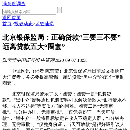
满意度调查
返回首页
首页
>
投教动态
>
监管速递
北京银保监局：正确贷款“三要三不要”
远离贷款五大“圈套”
陈莹莹
中国证券报·中证网
2020-09-07 18:58
中证网讯（记者 陈莹莹）北京银保监局日前发文提醒广
大消费者，务必要提高警惕、谨防贷款“黑中介”的五个“定制
圈套”。
北京银保监局警示了以下圈套：圈套一是“包装贷
款”。“黑中介”谎称通过包装资料可以解决借款人“银行流水不
够、收入不达标”等资质方面的困难。圈套二是“无需审
批”。“1分钟办理、无需审批”、“仅凭身份证，当天可放
款”，“黑中介”一般将目标锁定在收入不稳定人群，“1分钟办
理、无需审批”、“仅凭身份证，当天可放款”是很好吸引该人