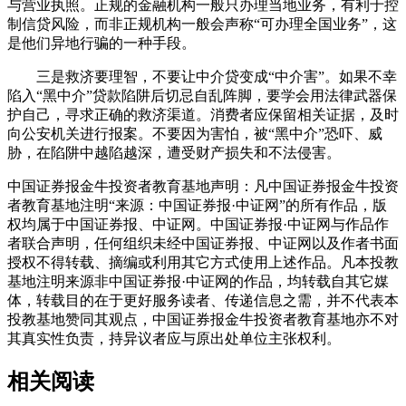
与营业执照。正规的金融机构一般只办理当地业务，有利于控
制信贷风险，而非正规机构一般会声称“可办理全国业务”，这
是他们异地行骗的一种手段。
三是救济要理智，不要让中介贷变成“中介害”。如果不幸
陷入“黑中介”贷款陷阱后切忌自乱阵脚，要学会用法律武器保
护自己，寻求正确的救济渠道。消费者应保留相关证据，及时
向公安机关进行报案。不要因为害怕，被“黑中介”恐吓、威
胁，在陷阱中越陷越深，遭受财产损失和不法侵害。
中国证券报金牛投资者教育基地声明：凡中国证券报金牛投资
者教育基地注明“来源：中国证券报·中证网”的所有作品，版
权均属于中国证券报、中证网。中国证券报·中证网与作品作
者联合声明，任何组织未经中国证券报、中证网以及作者书面
授权不得转载、摘编或利用其它方式使用上述作品。凡本投教
基地注明来源非中国证券报·中证网的作品，均转载自其它媒
体，转载目的在于更好服务读者、传递信息之需，并不代表本
投教基地赞同其观点，中国证券报金牛投资者教育基地亦不对
其真实性负责，持异议者应与原出处单位主张权利。
相关阅读