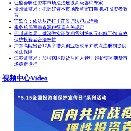
证监会聘任资本市场法治建设高级咨询专家
贵州证监局：把握好资本市场改革窗口期 抓好投资者教
育
证监会：依法从严打击证券违法犯罪活动
税务总局明确资源税征管有关规定
四川证监局：做深做实证券期货纠纷多元化解工作 有效
保护投资者合法权益
广东高院出台17条举措为创业板改革并试点注册制提供
司法保障
江苏证监局：加强辖区期货居间人管理 维护辖区期货市
场稳定运行
视频中心
Video