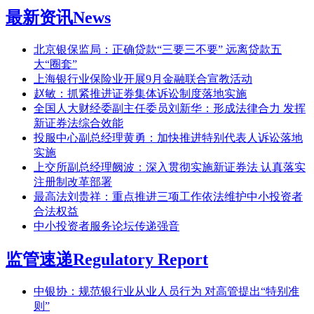
最新资讯
News
北京银保监局：正确贷款“三要三不要” 远离贷款五
大“圈套”
上海银行业保险业开展9月金融联合宣教活动
赵敏：抓紧推进证券集体诉讼制度落地实施
全国人大财经委副主任委员刘新华：形成法律合力 发挥
新证券法综合效能
投服中心副总经理黄勇：加快推进特别代表人诉讼落地
实施
上交所副总经理阙波：深入贯彻实施新证券法 认真落实
注册制改革部署
最高法刘贵祥：重点推进三项工作依法维护中小投资者
合法权益
中小投资者服务论坛传递强音
监管速递
Regulatory Report
中银协：规范银行业从业人员行为 对高管提出“特别准
则”