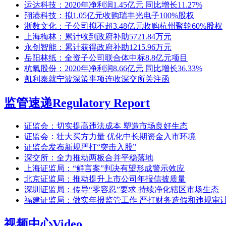
运达科技：2020年净利润1.45亿元 同比增长11.27%
翔港科技：拟1.05亿元收购瑞丰光电子100%股权
浙数文化：子公司拟不超3.48亿元收购杭州聚轮60%股权
上海梅林：累计收到政府补助5721.84万元
永创智能：累计获得政府补助1215.96万元
岳阳林纸：全资子公司联合体中标8.8亿元项目
杭氧股份：2020年净利润8.66亿元 同比增长36.33%
凯利泰就宁波深策事项连收深交所关注函
监管速递
Regulatory Report
证监会：切实提高违法成本 塑造市场良好生态
证监会：壮大买方力量 优化中长期资金入市环境
证监会发布新规严打“突击入股”
深交所：全力推动两板合并平稳落地
上海证监局：“鲜言案”判决有望形成警示效应
北京证监局：推动提升上市公司年报信披质量
深圳证监局：传导“零容忍”要求 持续净化辖区市场生态
福建证监局：做实年报监管工作 严打财务造假和违规审
视频中心
Video