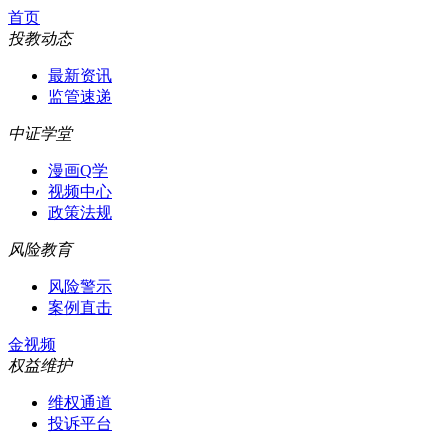
首页
投教动态
最新资讯
监管速递
中证学堂
漫画Q学
视频中心
政策法规
风险教育
风险警示
案例直击
金视频
权益维护
维权通道
投诉平台