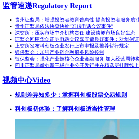
监管速递
Regulatory Report
贵州证监局：增强投资者教育普惠性 提高投资者服务质?
贵州证监局依法快查快处“2?19电话会议事件”
深交所：压实市场中介机构责任 建设债券市场良好生态
证监会回应华创证券电话会议嘉宾遭质疑事件：对华创证
上交所发布科创板企业发行上市申报及推荐暂行规定
银保监会：加强产业链金融服务风险控制
银保监会：强化产业链核心企业金融服务 加大经营周转
四川证监局举办新三板企业公开发行并在精选层挂牌线上
视频中心
Video
规则差异知多少：掌握科创板股票交易规则
科创板初体验：了解科创板适当性管理