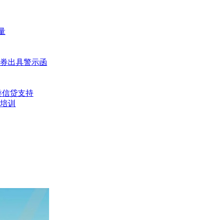
量
券出具警示函
类信贷支持
培训