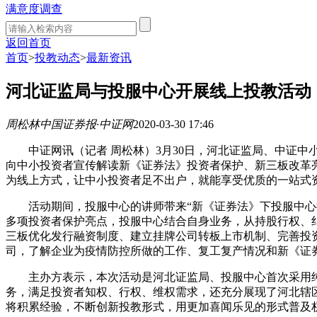
满意度调查
返回首页
首页
>
投教动态
>
最新资讯
河北证监局与投服中心开展线上投教活动
周松林
中国证券报·中证网
2020-03-30 17:46
中证网讯（记者 周松林）3月30日，河北证监局、中证中小
向中小投资者宣传解读新《证券法》投资者保护、新三板改革
为线上方式，让中小投资者足不出户，就能享受优质的一站式
活动期间，投服中心的讲师带来“新《证券法》下投服中心探
多项投资者保护亮点，投服中心结合自身业务，从持股行权、
三板优化发行融资制度、建立挂牌公司转板上市机制、完善投
司，了解企业为疫情防控所做的工作、复工复产情况和新《证
主办方表示，本次活动是河北证监局、投服中心首次采用纯线
务，满足投资者知权、行权、维权需求，还充分展现了河北辖
将积累经验，不断创新投教形式，用更加喜闻乐见的形式普及