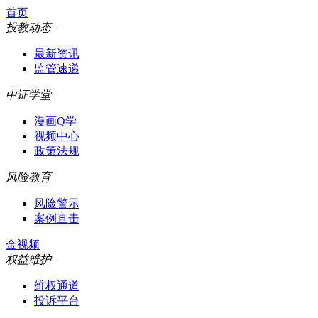
首页
投教动态
最新资讯
监管速递
中证学堂
漫画Q学
视频中心
政策法规
风险教育
风险警示
案例直击
金视频
权益维护
维权通道
投诉平台