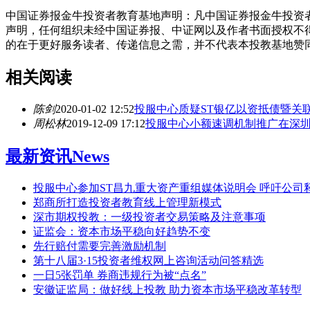
中国证券报金牛投资者教育基地声明：凡中国证券报金牛投资者
声明，任何组织未经中国证券报、中证网以及作者书面授权不
的在于更好服务读者、传递信息之需，并不代表本投教基地赞
相关阅读
陈剑
2020-01-02 12:52
投服中心质疑ST银亿以资抵债暨关
周松林
2019-12-09 17:12
投服中心小额速调机制推广在深
最新资讯
News
投服中心参加ST昌九重大资产重组媒体说明会 呼吁公司
郑商所打造投资者教育线上管理新模式
深市期权投教：一级投资者交易策略及注意事项
证监会：资本市场平稳向好趋势不变
先行赔付需要完善激励机制
第十八届3·15投资者维权网上咨询活动问答精选
一日5张罚单 券商违规行为被“点名”
安徽证监局：做好线上投教 助力资本市场平稳改革转型