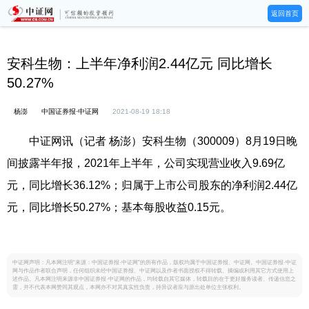
返回首页
安科生物：上半年净利润2.44亿元 同比增长
50.27%
杨澎
中国证券报·中证网
2021-08-19 18:18
中证网讯（记者 杨澎）安科生物（300009）8月19日晚
间披露半年报，2021年上半年，公司实现营业收入9.69亿
元，同比增长36.12%；归属于上市公司股东的净利润2.44亿
元，同比增长50.27%；基本每股收益0.15元。
中证网声明：凡本网注明“来源：中国证券报·中证网”的所有作品，版权均属于中国证券报、中证网。中国证券报·中证
网与作品作者联合声明，任何组织未经中国证券报、中证网以及作者书面授权不得转载、摘编或利用其它方式使用上
述作品。凡本网注明来源非中国证券报·中证网的作品，均转载自其它媒体，转载目的在于更好服务读者、传递信息之
需，并不代表本网赞同其观点，本网亦不对其真实性负责，持异议者应与原出处单位主张权利。