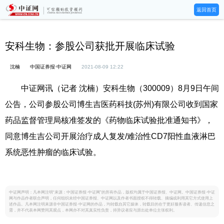
返回首页
安科生物：参股公司获批开展临床试验
沈楠
中国证券报·中证网
2021-08-09 12:22
中证网讯（记者 沈楠）安科生物（300009）8月9日午间
公告，公司参股公司博生吉医药科技(苏州)有限公司收到国家
药品监督管理局核准签发的《药物临床试验批准通知书》，
同意博生吉公司开展治疗成人复发/难治性CD7阳性血液淋巴
系统恶性肿瘤的临床试验。
中证网声明：凡本网注明“来源：中国证券报·中证网”的所有作品，版权均属于中国证券报、中证网。中国证券报·中证
网与作品作者联合声明，任何组织未经中国证券报、中证网以及作者书面授权不得转载、摘编或利用其它方式使用上
述作品。凡本网注明来源非中国证券报·中证网的作品，均转载自其它媒体，转载目的在于更好服务读者、传递信息之
需，并不代表本网赞同其观点，本网亦不对其真实性负责，持异议者应与原出处单位主张权利。