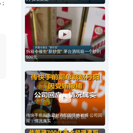
%；
拆箱令催生“新炒货” 茅台酒纸箱一个炒到
500元
传快手前副总裁赵丹阳因受贿被捕 公司回
应：情况属实