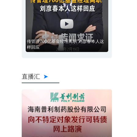
传管理700亿基金经理离职 刘彦春本人这
样回应
直播汇