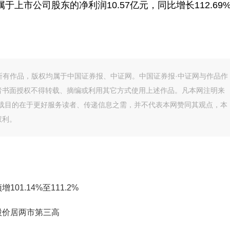
属于上市公司股东的净利润10.57亿元，同比增长112.69
的所有作品，版权均属于中国证券报、中证网。中国证券报·中证网与作品作
者书面授权不得转载、摘编或利用其它方式使用上述作品。凡本网注明来
转载目的在于更好服务读者、传递信息之需，并不代表本网赞同其观点，本
权利。
01.14%至111.2%
股价居两市第三高