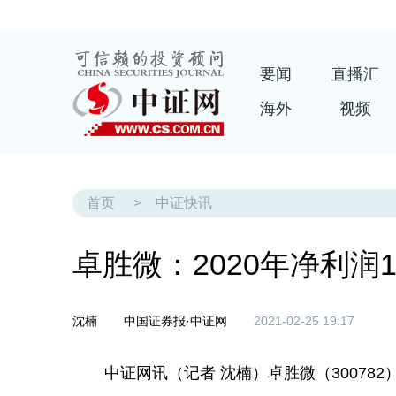
要闻
直播汇
海外
视频
首页
>
中证快讯
卓胜微：2020年净利润10
沈楠
中国证券报·中证网
2021-02-25 19:17
中证网讯（记者 沈楠）卓胜微（300782）2