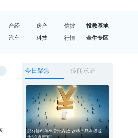
产经
房产
信披
投教基地
汽车
科技
行情
金牛专区
今日聚焦
传闻求证
实
部分银行停售异地存款 这些产品有望成
为“投资新宠”