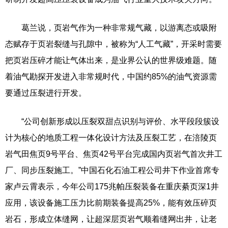
葛兰说，页岩气作为一种非常规气藏，以游离态或吸附
态赋存于页岩裂缝与孔隙中，被称为“人工气藏”，开采时需要
把页岩压碎才能让气体出来，是业界公认的世界级难题。随
着油气勘探开发进入非常规时代，中国约85%的油气资源需
要通过压裂进行开发。
“公司创新形成以压裂双甜点识别与评价、水平段段簇设
计为核心的地质工程一体化设计方法及压裂工艺，在涪陵页
岩气田焦页9号平台、焦页42号平台完成国内页岩气首次井工
厂、同步压裂施工。”中国石化石油工程公司井下作业首席专
家卢云霄表示，今年公司175兆帕压裂装备在重庆綦页深1井
应用，该设备施工压力比前期装备提高25%，能有效压碎页
岩石，形成立体缝网，让超深层页岩气顺着缝网出井，让老