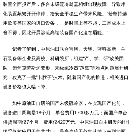
装置全面投产后，多台末级硫冷凝器相继出现故障，导致净
化装置频繁开开停停，给安全平稳生产带来风险。“若坚持选
用欧美等国家的进口设备，一是时间上等不起，二是成本上
舍不得，因此开展涉硫高端装备国产化迫在眉睫。”
记者了解到，中原油田联合宝钢、天钢、蓝科高新、兰
石装备等企业及高校、科研院所，组建“产、学、研”攻关团
队，聚焦克劳斯炉变形、末级硫冷器“趴窝”等难点问题展开研
究，攻克了一批“卡脖子”技术。随着国产化的推进，相关进口
设备价格也大幅下降。
如中原油田自研的国产末级硫冷器，在实现国产化前，
设备进口周期是18个月，单台费用1700多万元；而国产单台
供货周期仅7个月，费用仅420万元。中原油田自主研发的HH
级采气树应用于气井井口，是高含硫天然气从地下来到地面