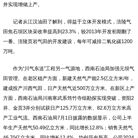
井实现增储上产。
记者从江汉油田了解到，得益于立体开发模式，涪陵气
田焦石坝区块采收率提高到23.3%，较2013年开发初期翻了
一番。涪陵页岩气田的开发建设，每年可减排二氧化碳1200
万吨。
作为“川气东送”工程另一气源地，西南石油局加强元坝气
田管理。在老区稳产方面，新建天然气产能2.5亿立方米/年，
建成投产川西气田，日产天然气近500万立方米。在新区上产
方面，西南石油局川南寒武系筇竹寺组勘探实现突破，资阳2
井、金页3井分别试获日产125.7万立方米、82.6万立方米高
产工业气流。西南石油局7月1日披露的数据显示，公司上半
年生产天然气50.49亿立方米，同比增长12.8%；销售天然气
46.70亿立方米，同比增长12.4%，均创历史新高。公司2024