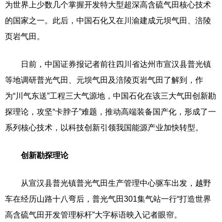
为世界上少数几个掌握开发特大型超深高含硫气田核心技术
的国家之一。此后，中国石化又在川渝建成元坝气田、涪陵
页岩气田。
日前，中国证券报记者前往四川省达州市宣汉县普光镇
等地调研普光气田、元坝气田及涪陵页岩气田了解到，作
为“川气东送”工程三大气源地，中国石化在该三大气田创新勘
探理论，攻坚“卡脖子”难题，推动高端装备国产化，形成了一
系列核心技术，以科技创新引领我国能源产业加快转型。
创新勘探理论
从宣汉县普光镇普光气田生产管理中心驱车出发，越野
车在经历山路十八弯后，普光气田301集气站一行“打造世界
高含硫气田开发管理标杆”大字标语映入记者眼帘。