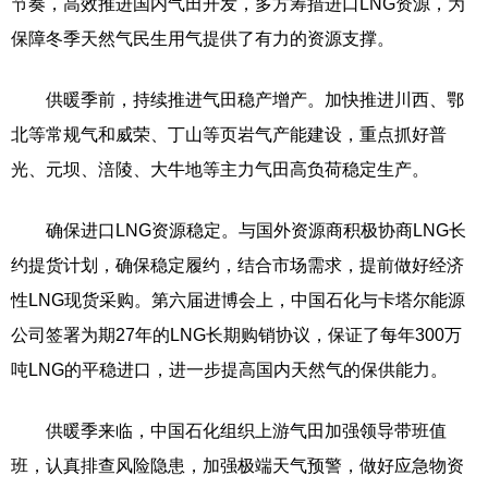
节奏，高效推进国内气田开发，多方筹措进口LNG资源，为
保障冬季天然气民生用气提供了有力的资源支撑。
供暖季前，持续推进气田稳产增产。加快推进川西、鄂
北等常规气和威荣、丁山等页岩气产能建设，重点抓好普
光、元坝、涪陵、大牛地等主力气田高负荷稳定生产。
确保进口LNG资源稳定。与国外资源商积极协商LNG长
约提货计划，确保稳定履约，结合市场需求，提前做好经济
性LNG现货采购。第六届进博会上，中国石化与卡塔尔能源
公司签署为期27年的LNG长期购销协议，保证了每年300万
吨LNG的平稳进口，进一步提高国内天然气的保供能力。
供暖季来临，中国石化组织上游气田加强领导带班值
班，认真排查风险隐患，加强极端天气预警，做好应急物资